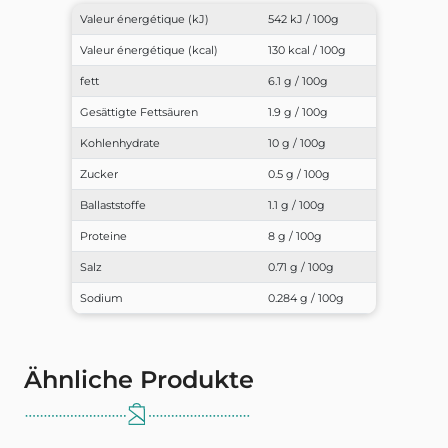
Valeur énergétique (kJ)
542 kJ / 100g
Valeur énergétique (kcal)
130 kcal / 100g
fett
6.1 g / 100g
Gesättigte Fettsäuren
1.9 g / 100g
Kohlenhydrate
10 g / 100g
Zucker
0.5 g / 100g
Ballaststoffe
1.1 g / 100g
Proteine
8 g / 100g
Salz
0.71 g / 100g
Sodium
0.284 g / 100g
Ähnliche Produkte