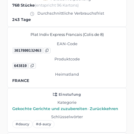
768 Stücke
(entspricht 96 Kartons)
Durchschnittliche Verbrauchsfrist
243 Tage
Plat Indiv Express Francais (Colis de 8)
EAN-Code
3017800132463
Produktcode
643810
Heimatland
FRANCE
Einstufung
Kategorie
Gekochte Gerichte und zuzubereiten
›
Zurückkehren
Schlüsselwörter
#daucy
#d-aucy