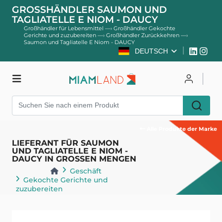
GROSSHÄNDLER SAUMON UND T
AGLIATELLE E NIOM - DAUCY
Großhändler für Lebensmittel
—›
Großhändler Gekochte
Gerichte und zuzubereiten
—›
Großhändler Zurückkehren
—›
Saumon und Tagliatelle E Niom - DAUCY
DEUTSCH
Geschäft
Einloggen
Registrieren
Alle Produkte der Marke
LIEFERANT FÜR SAUMON
UND TAGLIATELLE E NIOM -
DAUCY IN GROSSEN MENGEN
Geschäft
Gekochte Gerichte und
zuzubereiten
Zurückkehren
Zurück