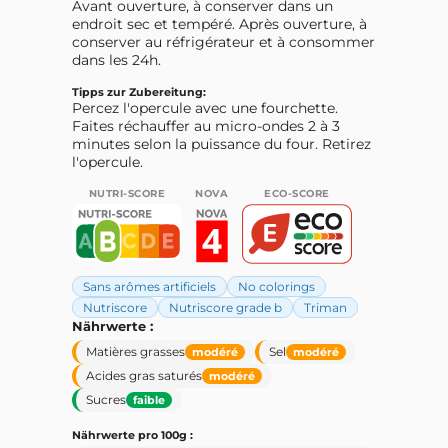
Avant ouverture, à conserver dans un
endroit sec et tempéré. Après ouverture, à
conserver au réfrigérateur et à consommer
dans les 24h.
Tipps zur Zubereitung:
Percez l'opercule avec une fourchette.
Faites réchauffer au micro-ondes 2 à 3
minutes selon la puissance du four. Retirez
l'opercule.
NUTRI-SCORE
NOVA
ECO-SCORE
Sans arômes artificiels
No colorings
Nutriscore
Nutriscore grade b
Triman
Nährwerte :
Matières grasses
Sel
modéré
modéré
Acides gras saturés
modéré
Sucres
faible
Nährwerte pro 100g :