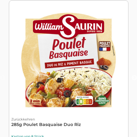
Zurückkehren
Z
285g Poulet Basquaise Duo Riz
M
B
Karton von 8 Stück
K