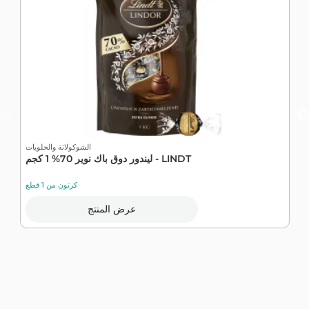
الشوكولاتة والحلويات
ليندور دوق باك نوير 70% 1 كجم - LINDT
كرتون من 1 قطع
عرض المنتج
ات
L