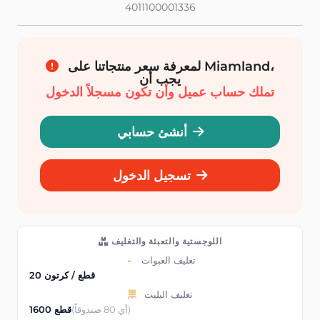
4011100001336
لمعرفة سعر منتجاتنا على Miamland،
يجب أن
تملك حساب عميل وأن تكون مسجلاً الدخول
أنشئ حسابي
تسجيل الدخول
اللوجستية والتعبئة والتغليف
تغليف العبوات
20 قطع / كرتون
تغليف البليت
(أي 80 صندوقاً)
1600 قطع