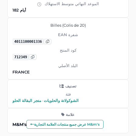
الموعد النهائي متوسط ​​الاستهلاك
182 أيام
Billes (Colis de 20)
EAN شفرة
4011100001336
كود المنتج
712349
البلد الأصلي
FRANCE
تصنيف
فئة
الشوكولاتة والحلويات
›
متجر البقالة الحلو
علامة
M&M's
عرض جميع منتجات العلامة التجارية M&m's