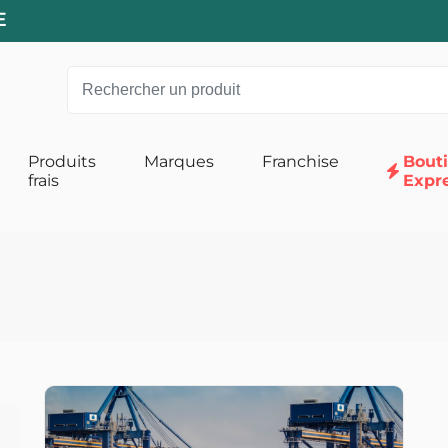
E
Produits
Marques
Franchise
Bout
frais
Expr
 pour Chats
Alimentation pour Chiens
 Chat
Accessoires