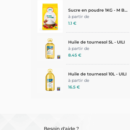
Sucre en poudre 1KG - M BY
MIAMLAND
à partir de
1.1 €
Huile de tournesol 5L - UILI
à partir de
8.45 €
Huile de tournesol 10L - UILI
à partir de
16.5 €
Besoin d'aide ?