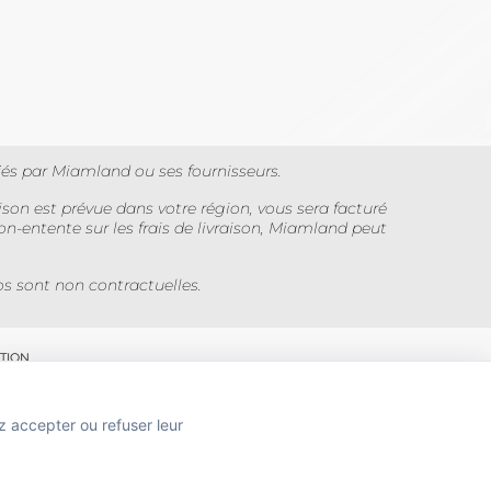
iés par Miamland ou ses fournisseurs.
son est prévue dans votre région, vous sera facturé
on-entente sur les frais de livraison, Miamland peut
tos sont non contractuelles.
TION
z accepter ou refuser leur
 SANTÉ PUBLIQUE, ART.L.3342-1 et L.3353-3