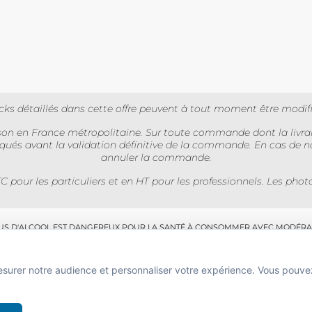
tocks détaillés dans cette offre peuvent à tout moment être modif
aison en France métropolitaine. Sur toute commande dont la livrai
ndiqués avant la validation définitive de la commande. En cas de n
annuler la commande.
TC pour les particuliers et en HT pour les professionnels. Les pho
BUS D'ALCOOL EST DANGEREUX POUR LA SANTÉ À CONSOMMER AVEC MODÉRA
 de boissons alcooliques aux mineurs de moins de 18 ans
e l'acheteur est exigée au moment de la vente en ligne.
esurer notre audience et personnaliser votre expérience. Vous pouve
CODE DE LA