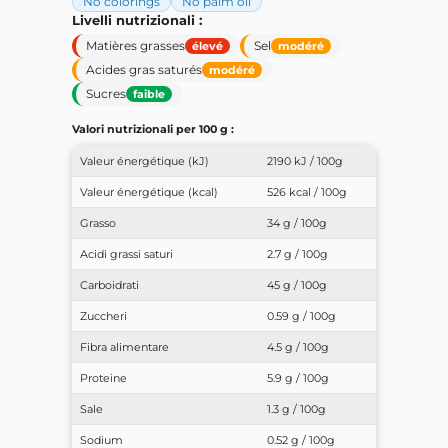
No colorings
No palm oil
Livelli nutrizionali :
Matières grasses
Sel
élevé
modéré
Acides gras saturés
modéré
Sucres
faible
Valori nutrizionali per 100 g :
Valeur énergétique (kJ)
2190 kJ / 100g
Valeur énergétique (kcal)
526 kcal / 100g
Grasso
34 g / 100g
Acidi grassi saturi
2.7 g / 100g
Carboidrati
45 g / 100g
Zuccheri
0.59 g / 100g
Fibra alimentare
4.5 g / 100g
Proteine
5.9 g / 100g
Sale
1.3 g / 100g
Sodium
0.52 g / 100g