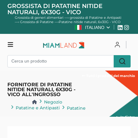
GROSSISTA DI PATATINE NITIDE
NATURALI, 6X30G - VICO
Grossista di generi alimentari
—›
grossista di Patatine e Antipasti
—›
Grossista di Patatine
—›
Patatine nitide naturali, 6x30G - VICO
ITALIANO
Negozio
Per accedere
Tutti i prodotti del marchio
Registro
FORNITORE DI PATATINE
NITIDE NATURALI, 6X30G -
VICO ALL'INGROSSO
Negozio
Patatine e Antipasti
Patatine
Indietro