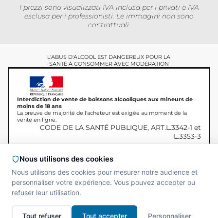
I prezzi sono visualizzati IVA inclusa per i privati ​​e IVA
esclusa per i professionisti. Le immagini non sono
contrattuali.
L'ABUS D'ALCOOL EST DANGEREUX POUR LA
SANTÉ À CONSOMMER AVEC MODÉRATION
Interdiction de vente de boissons alcooliques aux mineurs de
moins de 18 ans
La preuve de majorité de l'acheteur est exigée au moment de la
vente en ligne.
CODE DE LA SANTÉ PUBLIQUE, ART.L.3342-1 et
L.3353-3
Nous utilisons des cookies
Nous utilisons des cookies pour mesurer notre audience et
Copyright © 2026
Site réalisé par
MAADAM
personnaliser votre expérience. Vous pouvez accepter ou
Miamland, Tutti i diritti
SOLUTIONS
refuser leur utilisation.
riservati.
Tout refuser
Tout accepter
Personnaliser