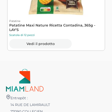
Patatine
P
Patatine Maxi Nature Ricetta Contadina, 365g -
P
LAY'S
Scatola di 12 pezzi
S
Vedi il prodotto
Entrepôt :
14 RUE DE LAMIRAULT
77090 COLLEGIEN