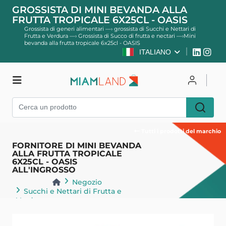
GROSSISTA DI MINI BEVANDA ALLA
FRUTTA TROPICALE 6X25CL - OASIS
Grossista di generi alimentari
—›
grossista di Succhi e Nettari di
Frutta e Verdura
—›
Grossista di Succo di frutta e nectari
—›
Mini
bevanda alla frutta tropicale 6x25cl - OASIS
ITALIANO
Negozio
Per accedere
Registro
Tutti i prodotti del marchio
FORNITORE DI MINI BEVANDA
ALLA FRUTTA TROPICALE
6X25CL - OASIS
ALL'INGROSSO
Negozio
Succhi e Nettari di Frutta e
Verdura
Succo di frutta e nectari
Indietro