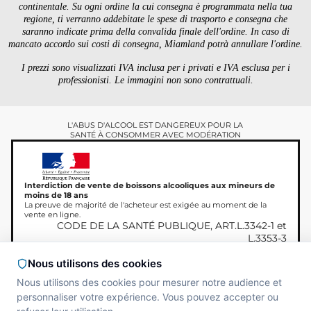
continentale. Su ogni ordine la cui consegna è programmata nella tua
regione, ti verranno addebitate le spese di trasporto e consegna che
saranno indicate prima della convalida finale dell'ordine. In caso di
mancato accordo sui costi di consegna, Miamland potrà annullare l'ordine.
I prezzi sono visualizzati IVA inclusa per i privati ​​e IVA esclusa per i
professionisti. Le immagini non sono contrattuali.
L'ABUS D'ALCOOL EST DANGEREUX POUR LA
SANTÉ À CONSOMMER AVEC MODÉRATION
Interdiction de vente de boissons alcooliques aux mineurs de
moins de 18 ans
La preuve de majorité de l'acheteur est exigée au moment de la
vente en ligne.
CODE DE LA SANTÉ PUBLIQUE, ART.L.3342-1 et
L.3353-3
Nous utilisons des cookies
Nous utilisons des cookies pour mesurer notre audience et
Copyright © 2026
Site réalisé par
MAADAM
personnaliser votre expérience. Vous pouvez accepter ou
Miamland, Tutti i diritti
SOLUTIONS