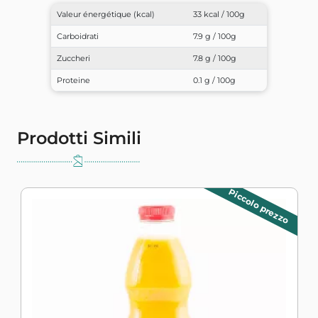
Valeur énergétique (kcal)
33 kcal / 100g
Carboidrati
7.9 g / 100g
Zuccheri
7.8 g / 100g
Proteine
0.1 g / 100g
Prodotti Simili
Piccolo prezzo