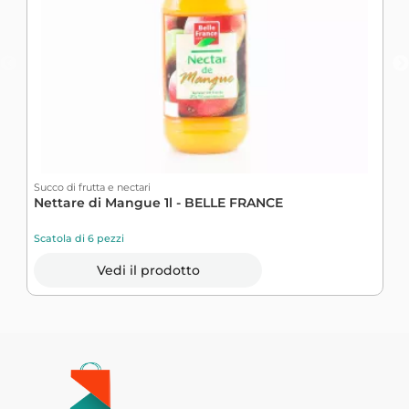
Succo di frutta e nectari
S
Nettare di Mangue 1l - BELLE FRANCE
1
Scatola di 6 pezzi
S
Vedi il prodotto