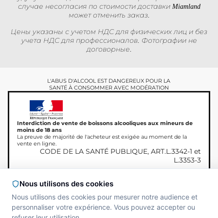
случае несогласия по стоимости доставки Miamland
может отменить заказ.
Цены указаны с учетом НДС для физических лиц и без
учета НДС для профессионалов. Фотографии не
договорные.
L'ABUS D'ALCOOL EST DANGEREUX POUR LA
SANTÉ À CONSOMMER AVEC MODÉRATION
Interdiction de vente de boissons alcooliques aux mineurs de
moins de 18 ans
La preuve de majorité de l'acheteur est exigée au moment de la
vente en ligne.
CODE DE LA SANTÉ PUBLIQUE, ART.L.3342-1 et
L.3353-3
Nous utilisons des cookies
Nous utilisons des cookies pour mesurer notre audience et
Авторское право © 2026
Site réalisé par
MAADAM
personnaliser votre expérience. Vous pouvez accepter ou
Miamland, Все права
SOLUTIONS
защищены.
refuser leur utilisation.