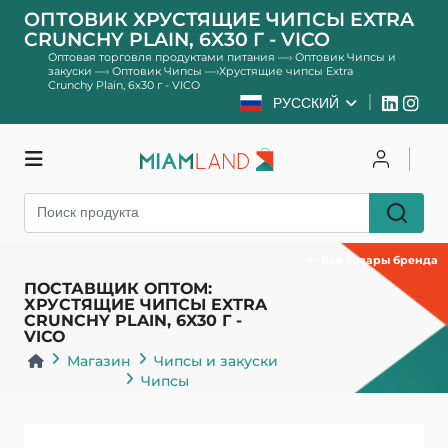
ОПТОВИК ХРУСТЯЩИЕ ЧИПСЫ EXTRA
CRUNCHY PLAIN, 6X30 Г - VICO
Оптовая торговля продуктами питания
—›
Оптовик Чипсы и
закуски
—›
Оптовик Чипсы
—›
Хрустящие чипсы Extra
Crunchy Plain, 6x30 г - VICO
РУССКИЙ
Магазин
Чтобы залогиниться
Зарегистрироваться
Все товары бренда
ПОСТАВЩИК ОПТОМ:
ХРУСТЯЩИЕ ЧИПСЫ EXTRA
CRUNCHY PLAIN, 6X30 Г -
VICO
Магазин
Чипсы и закуски
Чипсы
Назад