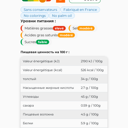
Sans conservateurs
Fabriqué en France
No colorings
No palm oil
Уровни питания :
Matières grasses
Sel
élevé
modéré
Acides gras saturés
modéré
Sucres
faible
Пищевая ценность на 100 г :
Valeur énergétique (kJ)
2190 kJ / 100g
Valeur énergétique (kcal)
526 kcal / 100g
толстый
34 g / 100g
Насыщенные жирные кислоты
2.7 g / 100g
Углеводы
45 g / 100g
сахара
0.59 g / 100g
Пищевые волокна
4.5 g / 100g
Белки
5.9 g / 100g