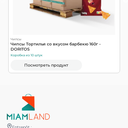
Чипсы
Ч
Чипсы Тортилья со вкусом барбекю 160г -
Ч
DORITOS
Коробка из 10 штук
К
Посмотреть продукт
Entrepôt :