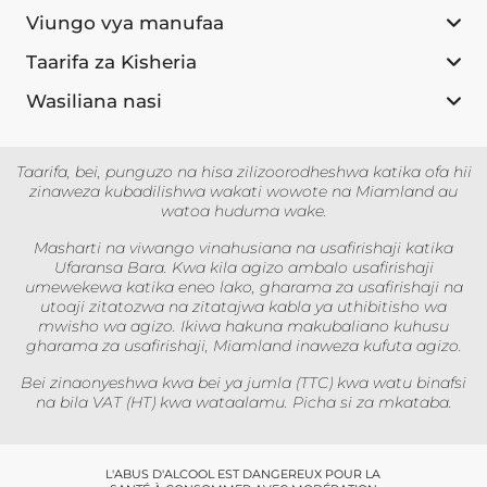
Viungo vya manufaa
Taarifa za Kisheria
Wasiliana nasi
Taarifa, bei, punguzo na hisa zilizoorodheshwa katika ofa hii
zinaweza kubadilishwa wakati wowote na Miamland au
watoa huduma wake.
Masharti na viwango vinahusiana na usafirishaji katika
Ufaransa Bara. Kwa kila agizo ambalo usafirishaji
umewekewa katika eneo lako, gharama za usafirishaji na
utoaji zitatozwa na zitatajwa kabla ya uthibitisho wa
mwisho wa agizo. Ikiwa hakuna makubaliano kuhusu
gharama za usafirishaji, Miamland inaweza kufuta agizo.
Bei zinaonyeshwa kwa bei ya jumla (TTC) kwa watu binafsi
na bila VAT (HT) kwa wataalamu. Picha si za mkataba.
L'ABUS D'ALCOOL EST DANGEREUX POUR LA