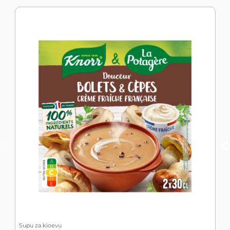
S
1
Supu za kioevu