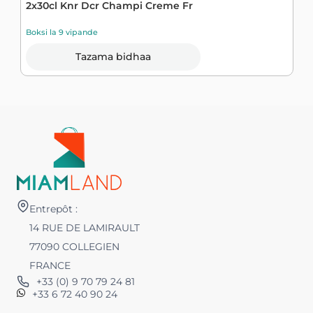
2x30cl Knr Dcr Champi Creme Fr
B
Boksi la 9 vipande
Tazama bidhaa
Entrepôt :
14 RUE DE LAMIRAULT
77090 COLLEGIEN
FRANCE
+33 (0) 9 70 79 24 81
+33 6 72 40 90 24