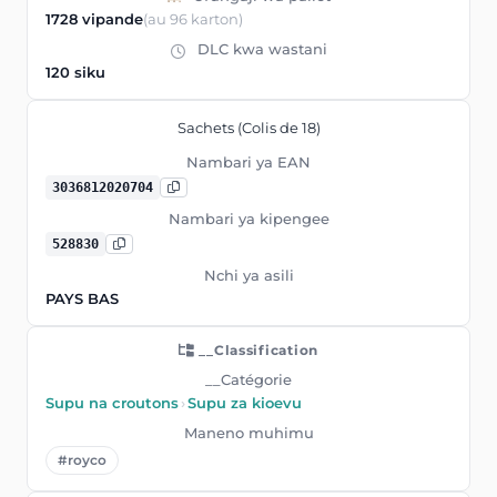
1728 vipande
(au 96 karton)
DLC kwa wastani
120 siku
Sachets (Colis de 18)
Nambari ya EAN
3036812020704
Nambari ya kipengee
528830
Nchi ya asili
PAYS BAS
__Classification
__Catégorie
Supu na croutons
›
Supu za kioevu
Maneno muhimu
#royco