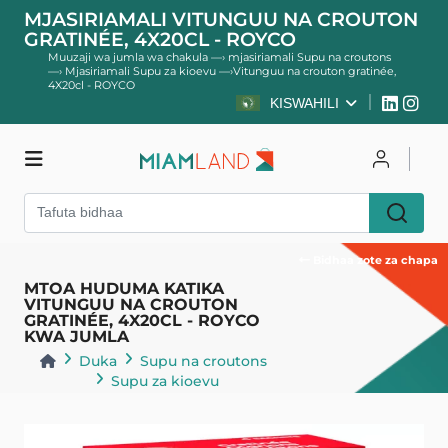
MJASIRIAMALI VITUNGUU NA CROUTON
GRATINÉE, 4X20CL - ROYCO
Muuzaji wa jumla wa chakula
—›
mjasiriamali Supu na croutons
—›
Mjasiriamali Supu za kioevu
—›
Vitunguu na crouton gratinée,
4X20cl - ROYCO
KISWAHILI
Duka
Unganisha
Jisajili
Bidhaa zote za chapa
MTOA HUDUMA KATIKA
VITUNGUU NA CROUTON
GRATINÉE, 4X20CL - ROYCO
KWA JUMLA
Duka
Supu na croutons
Supu za kioevu
Rudisha