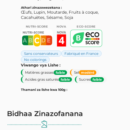
Athari zinazowezekana :
Œufs, Lupin, Moutarde, Fruits à coque,
Cacahuètes, Sésame, Soja
NUTRI-SCORE
NOVA
ECO-SCORE
Sans conservateurs
Fabriqué en France
No colorings
Viwango vya Lishe :
Matières grasses
Sel
faible
modéré
Acides gras saturés
Sucres
faible
faible
Thamani za lishe kwa 100g :
Bidhaa Zinazofanana