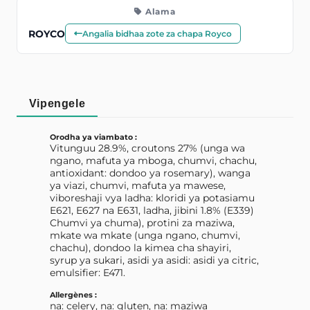
Alama
ROYCO
Angalia bidhaa zote za chapa Royco
Vipengele
Orodha ya viambato :
Vitunguu 28.9%, croutons 27% (unga wa
ngano, mafuta ya mboga, chumvi, chachu,
antioxidant: dondoo ya rosemary), wanga
ya viazi, chumvi, mafuta ya mawese,
viboreshaji vya ladha: kloridi ya potasiamu
E621, E627 na E631, ladha, jibini 1.8% (E339)
Chumvi ya chuma), protini za maziwa,
mkate wa mkate (unga ngano, chumvi,
chachu), dondoo la kimea cha shayiri,
syrup ya sukari, asidi ya asidi: asidi ya citric,
emulsifier: E471.
Allergènes :
na: celery, na: gluten, na: maziwa