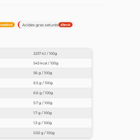
Acides gras saturés
modéré
élevé
2237 kJ / 100g
543 kcal / 100g
56 g / 100g
6.5 g / 100g
6.6 g / 100g
5.7 g / 100g
1.7 g / 100g
1.3 g / 100g
0.52 g / 100g