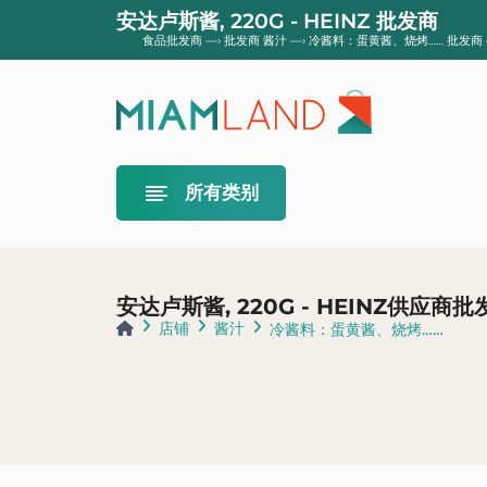
安达卢斯酱, 220G - HEINZ 批发商
食品批发商
—›
批发商 酱汁
—›
冷酱料：蛋黄酱、烧烤…… 批发商
所有类别
东方风味
安达卢斯酱, 220G - HEINZ供应商批
epices
厨房帮
店铺
酱汁
淀粉类食物
甜
冷酱料：蛋黄酱、烧烤……
调味料
意大利风味
非洲风味
bouillons和