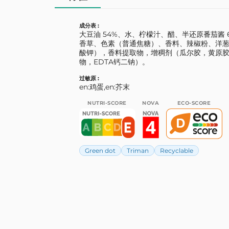
成分表 :
大豆油 54%、水、柠檬汁、醋、半还原番茄酱 
香草、色素（普通焦糖）、香料、辣椒粉、洋
酸钾），香料提取物，增稠剂（瓜尔胶，黄原
物，EDTA钙二钠）。
过敏原 :
en:鸡蛋,en:芥末
NUTRI-SCORE
NOVA
ECO-SCORE
Green dot
Triman
Recyclable