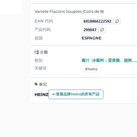
Variete Flacons Souples (Colis de 8)
EAN 代码
8410066122592
产品代码
299847
祖国
ESPAGNE
分類
類別
酱汁
›
冷酱料：蛋黄酱、烧烤…
关键词
#heinz
标记
HEINZ
查看品牌Heinz的所有产品