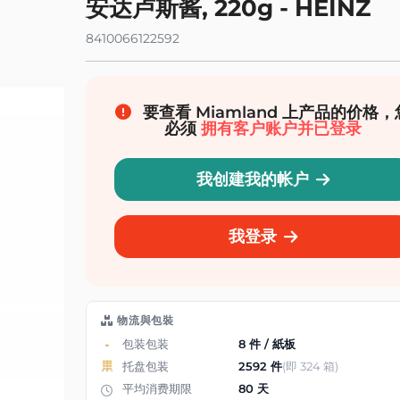
安达卢斯酱, 220g - HEINZ
8410066122592
要查看 Miamland 上产品的价格，
必须
拥有客户账户并已登录
我创建我的帐户
我登录
物流與包裝
包装包装
8 件 / 紙板
托盘包装
2592 件
(即 324 箱)
平均消费期限
80 天