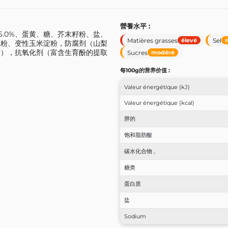
營養水平 :
6.0%、蛋黄、糖、芥末籽粉、盐、
Matières grasses
Sel
élevé
葱粉、变性玉米淀粉，防腐剂（山梨
胶），抗氧化剂（富含生育酚的提取
Sucres
modéré
每100g的营养价值 :
Valeur énergétique (kJ)
Valeur énergétique (kcal)
胖的
饱和脂肪酸
碳水化合物 ,
糖类
蛋白质
盐
Sodium