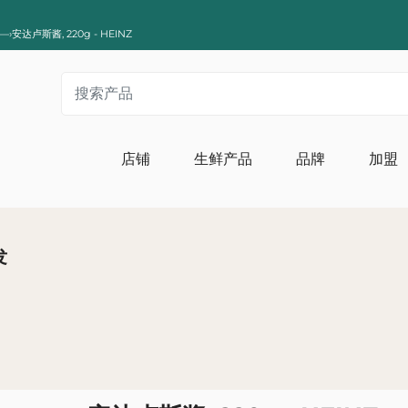
—›
安达卢斯酱, 220g - HEINZ
店铺
生鲜产品
品牌
加盟
亚洲风味
发
助
各种膏体
咸味
哈里萨
异国情调的酱汁
面食和面条
品特产
糖果
苏打水和饮料
美国的口味
烹饪援助
花生
这