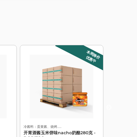
本周降价
优惠中
冷酱料：蛋黄酱、烧烤……
冷酱料：蛋黄酱、
开胃酒酱玉米饼味nacho奶酪280克 -
开胃酱玉米饼奶