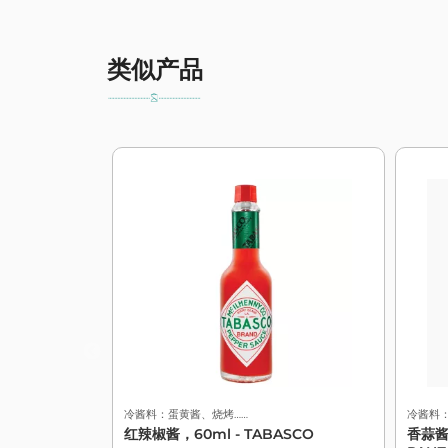
类似产品
冷酱料：蛋黄酱、烧烤……
冷酱料
红辣椒酱，60ml - TABASCO
香蒜酱