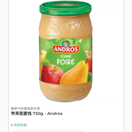
糖浆中的蜜饯和水果
苹果梨蜜饯 750g - Andros
乳
6 件的纸箱
5