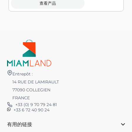
查看产品
Entrepôt :
14 RUE DE LAMIRAULT
77090 COLLEGIEN
FRANCE
+33 (0) 9 70 79 24 81
+33 6 72 40 90 24
有用的链接