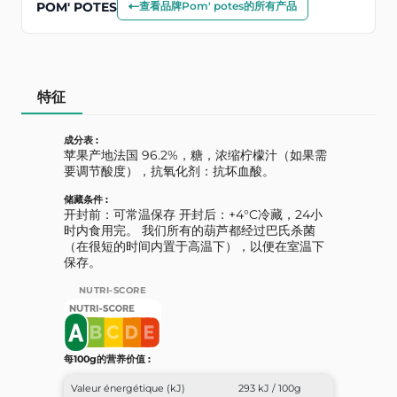
POM' POTES
查看品牌Pom' potes的所有产品
特征
成分表 :
苹果产地法国 96.2%，糖，浓缩柠檬汁（如果需
要调节酸度），抗氧化剂：抗坏血酸。
储藏条件 :
开封前：可常温保存 开封后：+4°C冷藏，24小
时内食用完。 我们所有的葫芦都经过巴氏杀菌
（在很短的时间内置于高温下），以便在室温下
保存。
NUTRI-SCORE
每100g的营养价值 :
Valeur énergétique (kJ)
293 kJ / 100g