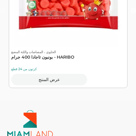
غ
الحلوى ، المصاصات واللثة المضغ
؛ 326 جرام -
بونبون تاجادا 400 جرام - HARIBO
كرتون من 24 قطع
عرض المنتج