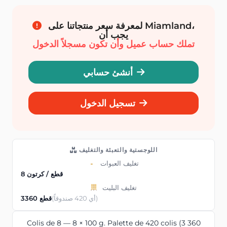
لمعرفة سعر منتجاتنا على Miamland،
يجب أن
تملك حساب عميل وأن تكون مسجلاً الدخول
أنشئ حسابي
تسجيل الدخول
اللوجستية والتعبئة والتغليف
تغليف العبوات
8 قطع / كرتون
تغليف البليت
(أي 420 صندوقاً)
3360 قطع
Colis de 8 — 8 × 100 g. Palette de 420 colis (3 360