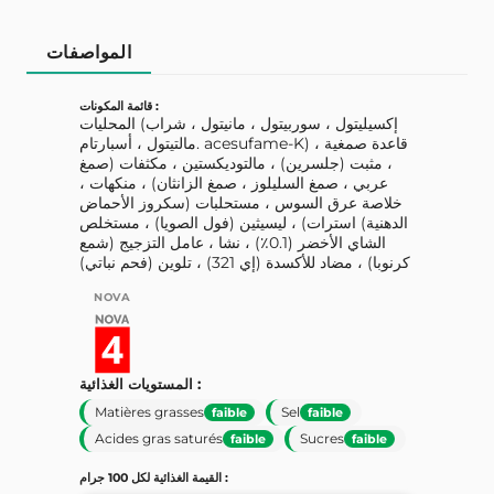
المواصفات
قائمة المكونات :
المحليات (إكسيليتول ، سوربيتول ، مانيتول ، شراب
مالتيتول ، أسبارتام. acesufame-K) ، قاعدة صمغية
، مثبت (جلسرين) ، مالتوديكستين ، مكثفات (صمغ
عربي ، صمغ السليلوز ، صمغ الزانثان) ، منكهات ،
خلاصة عرق السوس ، مستحلبات (سكروز الأحماض
الدهنية) استرات) ، ليسيثين (فول الصويا) ، مستخلص
الشاي الأخضر (0.1٪) ، نشا ، عامل التزجيج (شمع
كرنوبا) ، مضاد للأكسدة (إي 321) ، تلوين (فحم نباتي)
NOVA
المستويات الغذائية :
Matières grasses
Sel
faible
faible
Acides gras saturés
Sucres
faible
faible
القيمة الغذائية لكل 100 جرام :