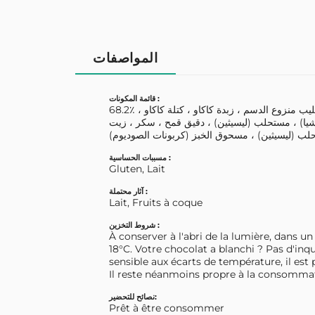
المواصفات
قائمة المكونات :
68.2٪ شوكولاتة بالحليب (سكر ، مسحوق حليب منزوع الدسم ، زبدة كاكاو ، كتلة كاكاو ،
 شيا) ، مستحلب (ليسيثين) ، دقيق قمح ، سكر ، زيت
ب (ليسيثين) ، مسحوق الخبز (كربونات الصوديوم)
مسببات الحساسية :
Gluten, Lait
آثار محتملة :
Lait, Fruits à coque
شروط التخزين :
À conserver à l'abri de la lumière, dans un 
18°C. Votre chocolat a blanchi ? Pas d'inq
sensible aux écarts de température, il est 
Il reste néanmoins propre à la consommat
نصائح للتحضير:
Prêt à être consommer