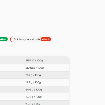
Acides gras saturés
aible
élevé
2135 kJ / 100g
510 kcal / 100g
26.1 g / 100g
14.7 g / 100g
60.6 g / 100g
43.4 g / 100g
2.5 g / 100g