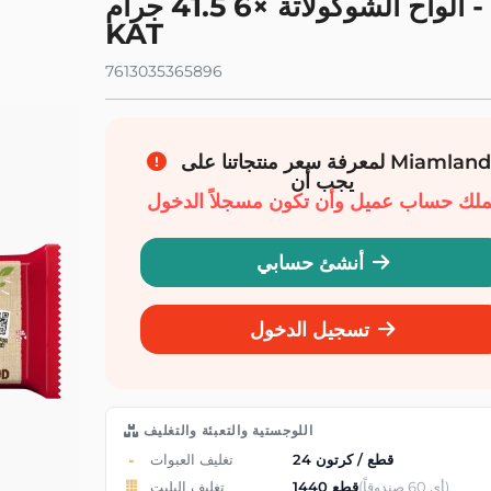
ألواح الشوكولاتة ×6 41.5 جرام - KIT
مناديل ومنافض
مقابلة مع دبليو سي
مكافحة ال
KAT
منظفات الأطباق
منظفات الأرضيات
منظفات فيرف وأثاث
منظفات المطبخ والحمام
7613035365896
منظفات متعددة الأغراض
لمعرفة سعر منتجاتنا على Miamland،
يجب أن
ملك حساب عميل وأن تكون مسجلاً الدخول
أنشئ حسابي
تسجيل الدخول
اللوجستية والتعبئة والتغليف
24 قطع / كرتون
تغليف العبوات
(أي 60 صندوقاً)
1440 قطع
تغليف البليت