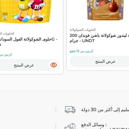
الحلويات الشوكولاتة
الحلويات ال
تشكيلة ليندور شوكولاتة باشن فوندان 200
جرام - LINDT
s
كرتون من 12 قطع
كرتون من 16 ق
عرض المنتج
عرض المنتج
يم إلى أكثر من 30 دولة
وسائل الدفع :