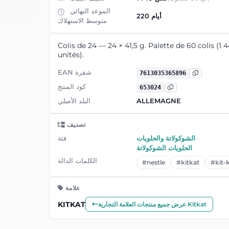
الموعد النهائي
220 أيام
متوسط ​​الاستهلاك
Colis de 24 — 24 × 41,5 g. Palette de 60 colis (1 
unités).
EAN شفرة
7613035365896
كود المنتج
653024
ALLEMAGNE
البلد الأصلي
تصنيف
›
الشوكولاتة والحلويات
فئة
الحلويات الشوكولاتة
الكلمات الدالة
#nestle
#kitkat
#kit-
علامة
KITKAT
عرض جميع منتجات العلامة التجارية Kitkat