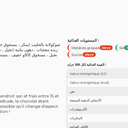
المستويات الغذائية :
Matières grasses
Sel
élevé
f
زبدة معجنات ، دهون نباتية (نخيل ،
نخيل ، مسحوق كاكاو خفيف ، مستحل
Sucres
élevé
القيمة الغذائية لكل 100 جرام :
Valeur énergétique (kJ)
Valeur énergétique (kcal)
دهن
endroit sec et frais entre 15 et
الأحماض الدهنية المشبعة
uiétude, le chocolat étant
possible qu'il change d'aspect.
الكربوهيدرات
ion !
السكريات
الألياف الغذائية