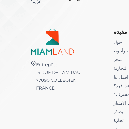
مفيدة
حول
 وأجوبة
متجر
Entrepôt :
 التجارية
14 RUE DE LAMIRAULT
اتصل بنا
77090 COLLEGIEN
نت فرد؟
FRANCE
محترف؟
لامتياز
يصدّر
تجارة
مدونة