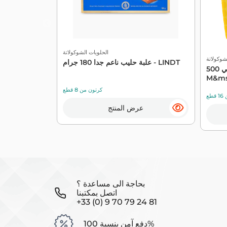
الحلويات الشوكولاتة
شوكولاتة
علبة حليب ناعم جدا 180 جرام - LINDT
حلوى الشوكولاتة الفول السوداني 500G -
M&m
كرتون من 8 قطع
طع
عرض المنتج
بحاجة الى مساعدة ؟
اتصل بمكتبنا
+33 (0) 9 70 79 24 81
دفع آمن بنسبة 100%