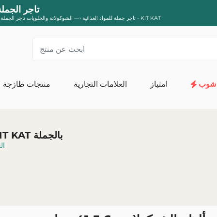
ألواح الشوكولاتة ×6 41.5 جرام - KIT KAT تاجر ال
ألواح الشوكولاتة ×6 41.5 جرام - KIT KAT
تاجر جملة للمواد الغذائية
—›
الشوكولاتة والحلويات تاجر الجملة
شوب
امتياز
العلامات التجارية
منتجات طازجة
المناشف الورقية والمناديل وورق التواليت
ال
الإسفنج والقفازا
مورد ألواح الشوكولاتة ×6 41.5 جرام - KIT KAT بالجملة
ال
غسل وصيانة الكتان
المنتجات
المنظفات المتخصصة
المنظفات العامة
منتج عضوي لغسل ا
مزيل البقع
صيانة الآلة
منظفات منزلية
العناية بالأحذية
أدوات فك الحظر
معطرات الجو
المبيدات 