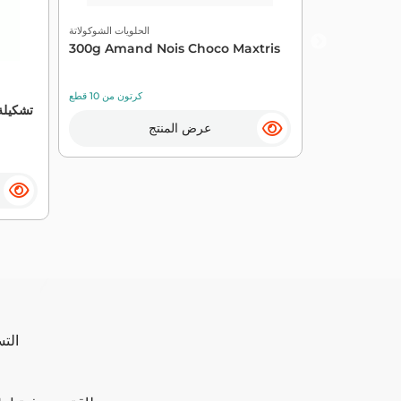
الحلويات الشوكولاتة
300g Amand Nois Choco Maxtris
لحلويات الشوكولاتة
كرتون من 10 قطع
بوينو ألواح حلوى الشوكولاتة البيضاء 234
م - KINDER
عرض المنتج
كرتون من 5 قطع
التسل