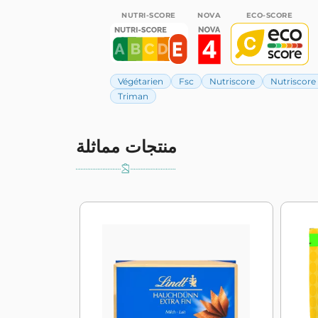
NUTRI-SCORE
NOVA
ECO-SCORE
Végétarien
Fsc
Nutriscore
Nutriscore
Triman
منتجات مماثلة