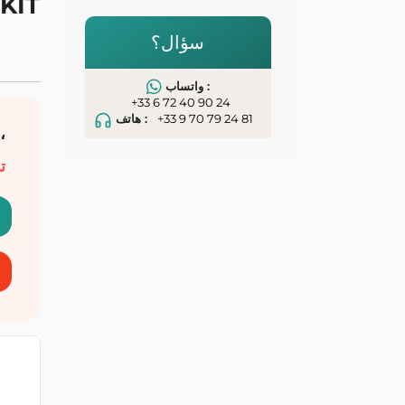
سؤال؟
واتساب :
+33 6 72 40 90 24
+33 9 70 79 24 81
هاتف :
ت