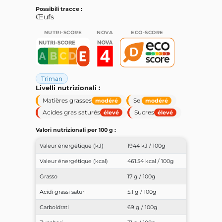
Possibili tracce :
Œufs
NUTRI-SCORE
NOVA
ECO-SCORE
Triman
Livelli nutrizionali :
Matières grasses
Sel
modéré
modéré
Acides gras saturés
Sucres
élevé
élevé
Valori nutrizionali per 100 g :
Valeur énergétique (kJ)
1944 kJ / 100g
Valeur énergétique (kcal)
461.54 kcal / 100g
Grasso
17 g / 100g
Acidi grassi saturi
5.1 g / 100g
Carboidrati
69 g / 100g