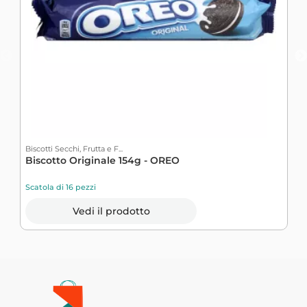
Biscotti Secchi, Frutta e F...
Bi
Biscotto Originale 154g - OREO
B
-.
Scatola di 16 pezzi
S
Vedi il prodotto