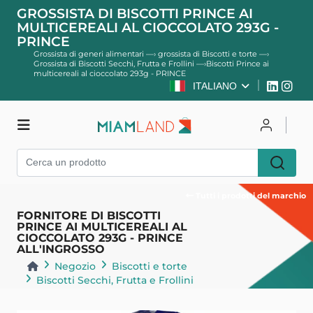
GROSSISTA DI BISCOTTI PRINCE AI
MULTICEREALI AL CIOCCOLATO 293G -
PRINCE
Grossista di generi alimentari
—›
grossista di Biscotti e torte
—›
Grossista di Biscotti Secchi, Frutta e Frollini
—›
Biscotti Prince ai
multicereali al cioccolato 293g - PRINCE
ITALIANO
Negozio
Per accedere
Registro
Tutti i prodotti del marchio
FORNITORE DI BISCOTTI
PRINCE AI MULTICEREALI AL
CIOCCOLATO 293G - PRINCE
ALL'INGROSSO
Negozio
Biscotti e torte
Biscotti Secchi, Frutta e Frollini
Indietro