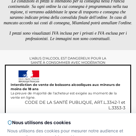
Le condizioni ei prezzi si intendono per la consegna nella Francia
continentale. Su ogni ordine la cui consegna è programmata nella tua
regione, ti verranno addebitate le spese di trasporto e consegna che
saranno indicate prima della convalida finale dell'ordine. In caso di
mancato accordo sui costi di consegna, Miamland potrà annullare l'ordine.
I prezzi sono visualizzati IVA inclusa per i privati ​​e IVA esclusa per i
professionisti. Le immagini non sono contrattuali.
L'ABUS D'ALCOOL EST DANGEREUX POUR LA
SANTÉ À CONSOMMER AVEC MODÉRATION
Interdiction de vente de boissons alcooliques aux mineurs de
moins de 18 ans
La preuve de majorité de l'acheteur est exigée au moment de la
vente en ligne.
CODE DE LA SANTÉ PUBLIQUE, ART.L.3342-1 et
L.3353-3
Nous utilisons des cookies
Nous utilisons des cookies pour mesurer notre audience et
Copyright © 2026
Site réalisé par
MAADAM