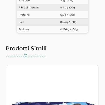
Zuccheri
31 g / 100g
Fibra alimentare
4.4 g / 100g
Proteine
6.5 g / 100g
Sale
0.64 g / 100g
Sodium
0.256 g / 100g
Prodotti Simili