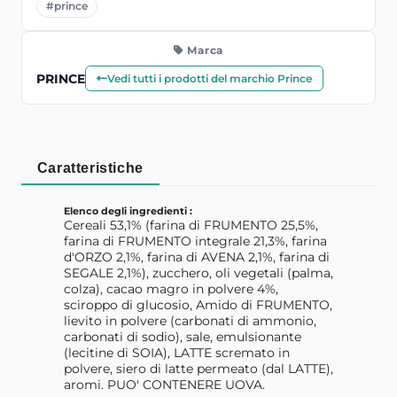
#prince
Marca
PRINCE
Vedi tutti i prodotti del marchio Prince
Caratteristiche
Elenco degli ingredienti :
Cereali 53,1% (farina di FRUMENTO 25,5%,
farina di FRUMENTO integrale 21,3%, farina
d'ORZO 2,1%, farina di AVENA 2,1%, farina di
SEGALE 2,1%), zucchero, oli vegetali (palma,
colza), cacao magro in polvere 4%,
sciroppo di glucosio, Amido di FRUMENTO,
lievito in polvere (carbonati di ammonio,
carbonati di sodio), sale, emulsionante
(lecitine di SOIA), LATTE scremato in
polvere, siero di latte permeato (dal LATTE),
aromi. PUO' CONTENERE UOVA.