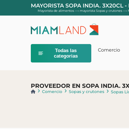
MAYORISTA SOPA INDIA. 3X20CL -
Mayorista de alimentos
—›
mayorista Sopas y crutones
—›
Comercio
Todas las
categorias
Comida para
Cereal en pol
PROVEEDOR EN SOPA INDIA. 3
Postres y ranu
Comercio
Sopas y crutones
Sopas Lí
Leche para b
leches bebe 
Leches para b
jóvenes
Primera edad