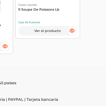
Sopas Líquidas
Sopas Líquidas
1l Soupe De Poissons Lb
Sopa Aterc
Y Castañas, 
Caja de 8 piezas
Caja de 6 pieza
p
Ver el producto
Ve
5 países
ia | PAYPAL | Tarjeta bancaria