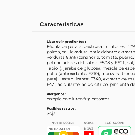
Características
Lista de ingredientes :
Fécula de patata, dextrosa, _crutones_ 12%
palma, sal, levadura, antioxidante: extrac
verduras 8,6% (zanahoria, tomate, puerro, c
potenciadores del sabor: E508 y E621 , sal
_apio_), jarabe de glucosa, mezcla de espec
pollo (antioxidante: E310), manzana trocea
perejil, estabilizante: E340, extracto de 
E471, acidulante: ácido cítrico, pimienta d
Alérgenos :
en:apio,en:gluten,fr:picatostes
Posibles rastros :
Soja
NUTRI-SCORE
NOVA
ECO-SCORE