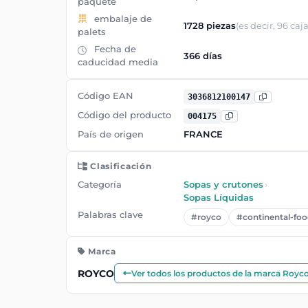
paquete
embalaje de
1728 piezas
(es decir, 96 caja
palets
Fecha de
366 días
caducidad media
Código EAN
3036812100147
Código del producto
004175
País de origen
FRANCE
Clasificación
Categoría
Sopas y crutones
›
Sopas Líquidas
Palabras clave
#royco
#continental-foo
Marca
ROYCO
Ver todos los productos de la marca Royc