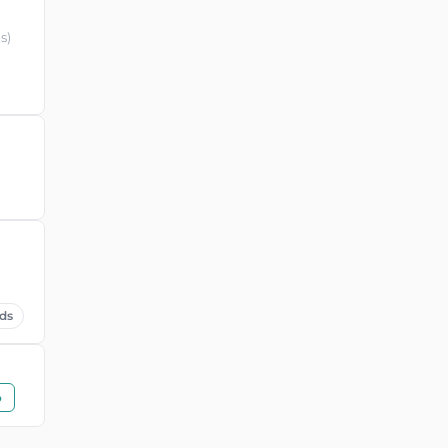
s)
ds
o