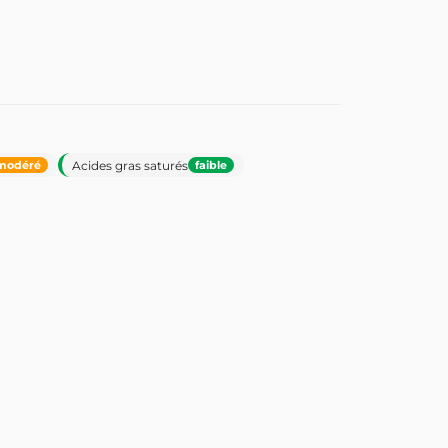
Acides gras saturés
modéré
faible