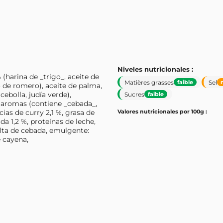
Niveles nutricionales :
 (harina de _trigo_, aceite de
Matières grasses
Sel
faible
to de romero), aceite de palma,
ebolla, judía verde),
Sucres
faible
, aromas (contiene _cebada_,
ias de curry 2,1 %, grasa de
Valores nutricionales por 100g :
da 1,2 %, proteínas de leche,
malta de cebada, emulgente:
e cayena,