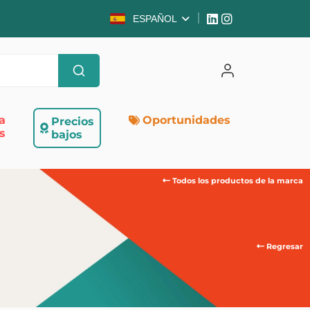
ESPAÑOL
a
Oportunidades
Precios
s
bajos
Todos los productos de la marca
Regresar