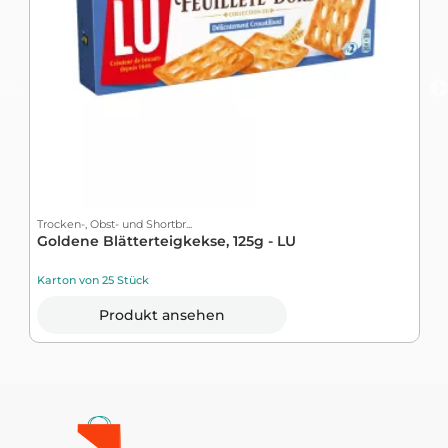
Trocken-, Obst- und Shortbr...
T
Goldene Blätterteigkekse, 125g - LU
2
Karton von 25 Stück
K
Produkt ansehen