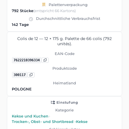
Palettenverpackung
792 Stücke
(entspricht 66 Kartons)
Durchschnittliche Verbrauchsfrist
142 Tage
Colis de 12 — 12 × 175 g. Palette de 66 colis (792
unités).
EAN-Code
7622210396334
Produktcode
300117
Heimatland
POLOGNE
Einstufung
Kategorie
Kekse und Kuchen
›
Trocken-, Obst- und Shortbread -Kekse