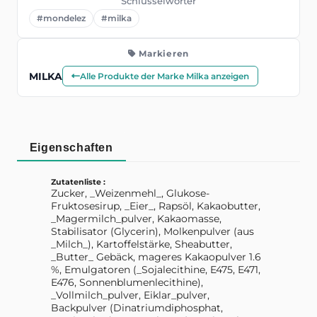
Schlüsselwörter
#mondelez
#milka
Markieren
MILKA
Alle Produkte der Marke Milka anzeigen
Eigenschaften
Zutatenliste :
Zucker, _Weizenmehl_, Glukose-
Fruktosesirup, _Eier_, Rapsöl, Kakaobutter,
_Magermilch_pulver, Kakaomasse,
Stabilisator (Glycerin), Molkenpulver (aus
_Milch_), Kartoffelstärke, Sheabutter,
_Butter_ Gebäck, mageres Kakaopulver 1.6
%, Emulgatoren (_Sojalecithine, E475, E471,
E476, Sonnenblumenlecithine),
_Vollmilch_pulver, Eiklar_pulver,
Backpulver (Dinatriumdiphosphat,