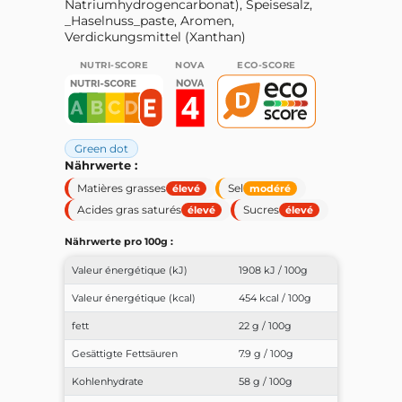
Natriumhydrogencarbonat), Speisesalz,
_Haselnuss_paste, Aromen,
Verdickungsmittel (Xanthan)
NUTRI-SCORE
NOVA
ECO-SCORE
Green dot
Nährwerte :
Matières grasses
Sel
élevé
modéré
Acides gras saturés
Sucres
élevé
élevé
Nährwerte pro 100g :
Valeur énergétique (kJ)
1908 kJ / 100g
Valeur énergétique (kcal)
454 kcal / 100g
fett
22 g / 100g
Gesättigte Fettsäuren
7.9 g / 100g
Kohlenhydrate
58 g / 100g