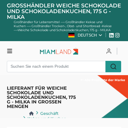
GROSSHÄNDLER WEICHE SCHOKOLADE U
ND SCHOKOLADENKUCHEN, 175 G - M
ILKA
Großhändler für Lebensmittel
—›
Großhändler Kekse und
Kuchen
—›
Großhändler Trocken-, Obst- und Shortbread -Kekse
—›
Weiche Schokolade und Schokoladenkuchen, 175 g - MILKA
DEUTSCH
Geschäft
Einloggen
Registrieren
Alle Produkte der Marke
LIEFERANT FÜR WEICHE
SCHOKOLADE UND
SCHOKOLADENKUCHEN, 175
G - MILKA IN GROSSEN
MENGEN
Geschäft
Kekse und Kuchen
Trocken-, Obst- und Shortbread