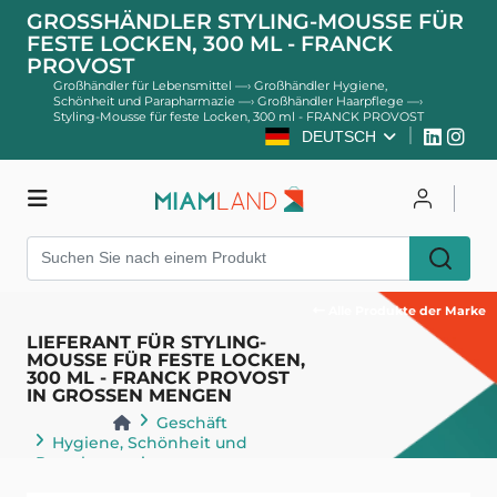
GROSSHÄNDLER STYLING-MOUSSE FÜR F
ESTE LOCKEN, 300 ML - FRANCK P
ROVOST
Großhändler für Lebensmittel
—›
Großhändler Hygiene,
Schönheit und Parapharmazie
—›
Großhändler Haarpflege
—›
Styling-Mousse für feste Locken, 300 ml - FRANCK PROVOST
DEUTSCH
Geschäft
Einloggen
Registrieren
Alle Produkte der Marke
LIEFERANT FÜR STYLING-
MOUSSE FÜR FESTE LOCKEN,
300 ML - FRANCK PROVOST
IN GROSSEN MENGEN
Geschäft
Hygiene, Schönheit und
Parapharmazie
Haarpflege