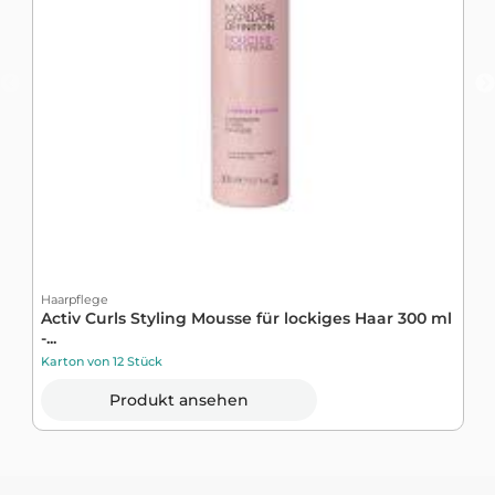
H
S
t
K
Haarpflege
Activ Curls Styling Mousse für lockiges Haar 300 ml
-...
Karton von 12 Stück
Produkt ansehen