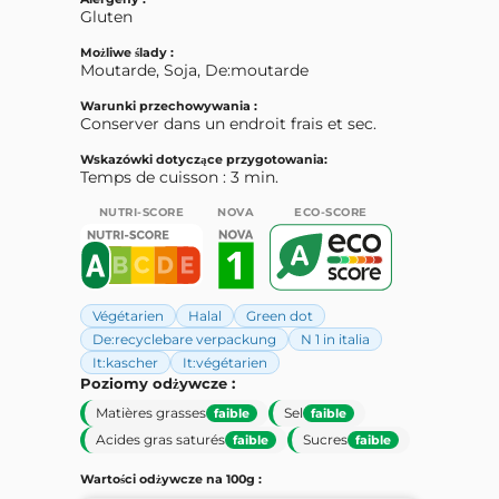
Gluten
Możliwe ślady :
Moutarde, Soja, De:moutarde
Warunki przechowywania :
Conserver dans un endroit frais et sec.
Wskazówki dotyczące przygotowania:
Temps de cuisson : 3 min.
NUTRI-SCORE
NOVA
ECO-SCORE
Végétarien
Halal
Green dot
De:recyclebare verpackung
N 1 in italia
It:kascher
It:végétarien
Poziomy odżywcze :
Matières grasses
Sel
faible
faible
Acides gras saturés
Sucres
faible
faible
Wartości odżywcze na 100g :