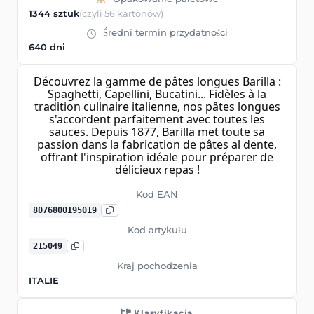
1344 sztuk
(czyli 56 kartonów)
Średni termin przydatności
640 dni
Découvrez la gamme de pâtes longues Barilla :
Spaghetti, Capellini, Bucatini... Fidèles à la
tradition culinaire italienne, nos pâtes longues
s'accordent parfaitement avec toutes les
sauces. Depuis 1877, Barilla met toute sa
passion dans la fabrication de pâtes al dente,
offrant l'inspiration idéale pour préparer de
délicieux repas !
Kod EAN
8076800195019
Kod artykułu
215049
Kraj pochodzenia
ITALIE
Klasyfikacja