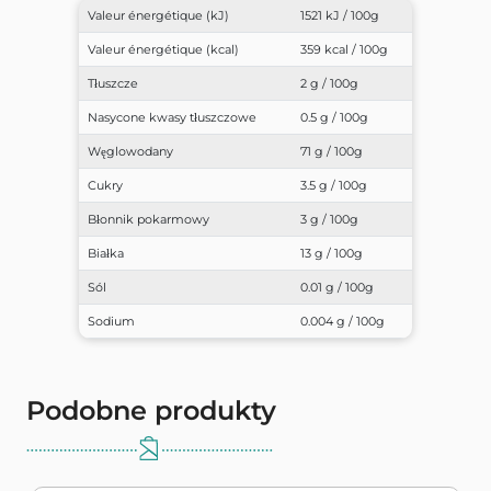
Valeur énergétique (kJ)
1521 kJ / 100g
Valeur énergétique (kcal)
359 kcal / 100g
Tłuszcze
2 g / 100g
Nasycone kwasy tłuszczowe
0.5 g / 100g
Węglowodany
71 g / 100g
Cukry
3.5 g / 100g
Błonnik pokarmowy
3 g / 100g
Białka
13 g / 100g
Sól
0.01 g / 100g
Sodium
0.004 g / 100g
Podobne produkty