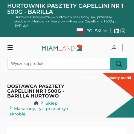
HURTOWNIK PASZTETY CAPELLINI NR 1
500G - BARILLA
Hurtownia spożywcza
—›
hurtownik Makarony, ryż, przeciery i
skrobie
—›
Hurtownik Makaron
—›
Pasztety Capellini nr 1 500g -
BARILLA
POLSKI
Sklep
Zaloguj się
Zarejestruj się
Wszystkie produkty marki
DOSTAWCA PASZTETY
CAPELLINI NR 1 500G -
BARILLA HURTOWO
Sklep
Makarony, ryż, przeciery i
skrobie
Makaron
Powrót