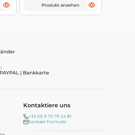
Produkt ansehen
Pro
Länder
:
PAYPAL | Bankkarte
Kontaktiere uns
+33 (0) 9 70 79 24 81
Kontakt Formular
nte