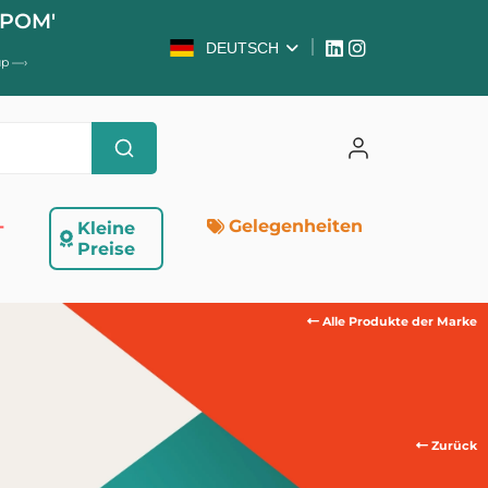
OM' P
DEUTSCH
up
—›
-
Gelegenheiten
Kleine
Preise
Alle Produkte der Marke
Zurück