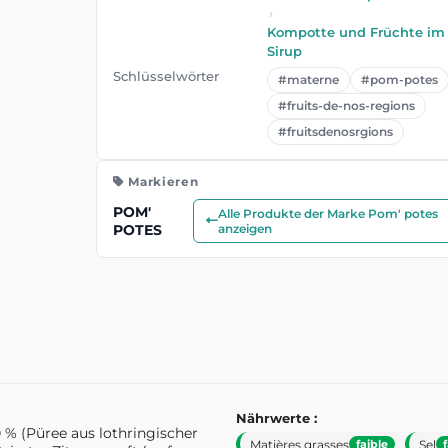
›
Kompotte und Früchte im
Sirup
Schlüsselwörter
#materne
#pom-potes
#fruits-de-nos-regions
#fruitsdenosrgions
Markieren
POM'
Alle Produkte der Marke Pom' potes
POTES
anzeigen
Nährwerte :
0 % (Püree aus lothringischer
Matières grasses
Sel
faible