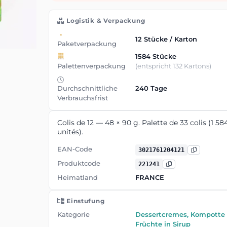
Logistik & Verpackung
12 Stücke / Karton
Paketverpackung
1584 Stücke
Palettenverpackung
(entspricht 132 Kartons)
Durchschnittliche
240 Tage
Verbrauchsfrist
Colis de 12 — 48 × 90 g. Palette de 33 colis (1 58
unités).
EAN-Code
3021761204121
Produktcode
221241
Heimatland
FRANCE
Einstufung
Kategorie
Dessertcremes, Kompotte
Früchte in Sirup