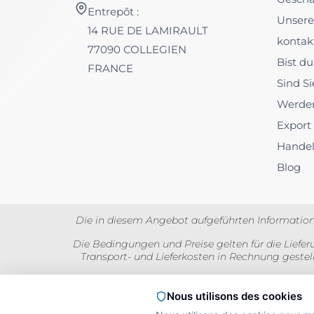
Entrepôt :
Unsere
14 RUE DE LAMIRAULT
kontak
77090 COLLEGIEN
Bist d
FRANCE
Sind Si
Werden
Export
Hande
Blog
Die in diesem Angebot aufgeführten Information
Die Bedingungen und Preise gelten für die Lieferu
Transport- und Lieferkosten in Rechnung gestel
Die Preise werden für Privatpersonen inklusi
Nous utilisons des cookies