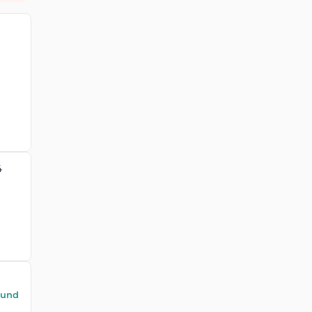
4
 und