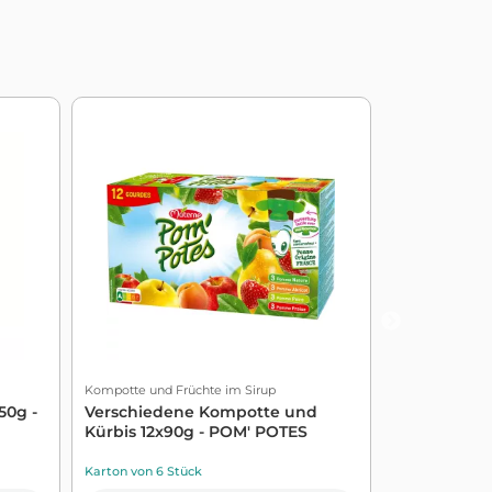
Kompotte und Früchte im Sirup
Kompotte und F
0g -
Verschiedene Kompotte und
Poires 4 4 
Kürbis 12x90g - POM' POTES
Karton von 6 Stück
Karton von 12 S