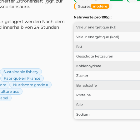
rierter Zitronensaft (ggf. zur
Ascorbinsäure.
Sucres
modéré
Nährwerte pro 100g :
ur gelagert werden Nach dem
d innerhalb von 24 Stunden
Valeur énergétique (kJ)
Valeur énergétique (kcal)
fett
Gesättigte Fettsäuren
Kohlenhydrate
Sustainable fishery
Zucker
Fabriqué en France
core
Nutriscore grade a
Ballaststoffe
ulture asc
Proteine
label
Salz
Sodium