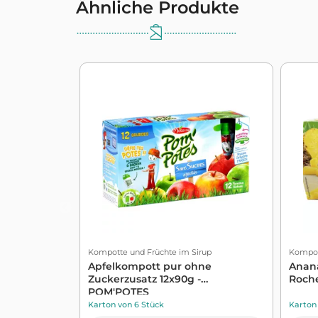
Ähnliche Produkte
Kompotte und Früchte im Sirup
Kompot
Apfelkompott pur ohne
Anana
Zuckerzusatz 12x90g -
Roch
POM'POTES
Karton von 6 Stück
Karton