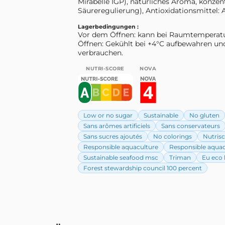
Mirabelle IGP), natürliches Aroma, konzent
Säureregulierung), Antioxidationsmittel: 
Lagerbedingungen :
Vor dem Öffnen: kann bei Raumtemperat
Öffnen: Gekühlt bei +4°C aufbewahren un
verbrauchen.
NUTRI-SCORE
NOVA
Low or no sugar
Sustainable
No gluten
Sans arômes artificiels
Sans conservateurs
Sans sucres ajoutés
No colorings
Nutris
Responsible aquaculture
Responsible aquac
Sustainable seafood msc
Triman
Eu eco 
Forest stewardship council 100 percent