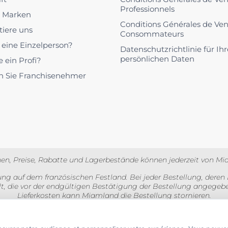
Professionnels
 Marken
Conditions Générales de Ve
tiere uns
Consommateurs
u eine Einzelperson?
Datenschutzrichtlinie für Ihr
persönlichen Daten
e ein Profi?
 Sie Franchisenehmer
l
en, Preise, Rabatte und Lagerbestände können jederzeit von Mi
ng auf dem französischen Festland. Bei jeder Bestellung, deren 
lt, die vor der endgültigen Bestätigung der Bestellung angegebe
Lieferkosten kann Miamland die Bestellung stornieren.
ve Mehrwertsteuer und für Gewerbetreibende exklusive Mehrwertste