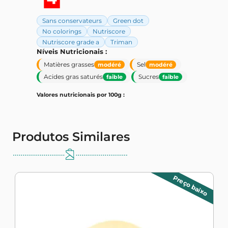
Sans conservateurs
Green dot
No colorings
Nutriscore
Nutriscore grade a
Triman
Níveis Nutricionais :
Matières grasses
Sel
modéré
modéré
Acides gras saturés
Sucres
faible
faible
Valores nutricionais por 100g :
Produtos Similares
Preço baixo