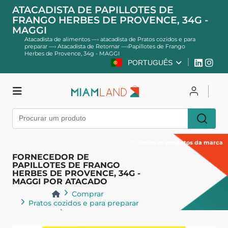
ATACADISTA DE PAPILLOTES DE
FRANGO HERBES DE PROVENCE, 34G -
MAGGI
Atacadista de alimentos
—›
atacadista de Pratos cozidos e para
preparar
—›
Atacadista de Retornar
—›
Papillotes de Frango
Herbes de Provence, 34g - MAGGI
PORTUGUÊS
Comprar
Entrar
Cadastre-se
Todos os produtos da marca
FORNECEDOR DE
PAPILLOTES DE FRANGO
HERBES DE PROVENCE, 34G -
MAGGI POR ATACADO
Comprar
Pratos cozidos e para preparar
Retornar