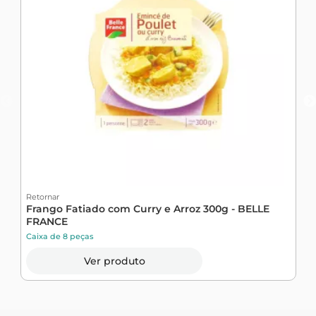
Retornar
R
Frango Fatiado com Curry e Arroz 300g - BELLE
R
FRANCE
d
Caixa de 8 peças
C
Ver produto