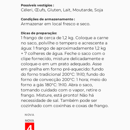
Possíveis vestígios :
Céleri, Œufs, Gluten, Lait, Moutarde, Soja
Condições de armazenamento :
Armazenar em local fresco e seco.
Dicas de preparação:
1 frango de cerca de 1,2 kg. Coloque a carne
no saco, polvilhe o tempero e acrescente a
água: 1 frango de aproximadamente 1,2 kg
+ 7 colheres de água. Feche o saco com o
clipe fornecido, misture delicadamente e
coloque-o em um prato adequado. Asse
em grelha em forno pré-aquecido: fundo
do forno tradicional 200°C: 1h10; fundo do
forno de convecção 200°C: 1 hora; meio do
forno a gás 180°C: 1h10. Abra o saco,
tomando cuidado com o vapor, retire o
frango. Misture, está pronto! Não há
necessidade de sal. Também pode ser
cozinhado com coxinhas e coxas de frango.
NOVA