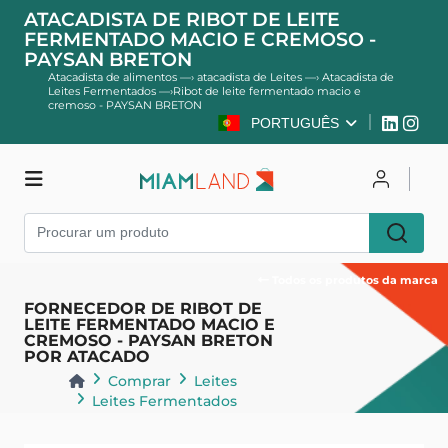
ATACADISTA DE RIBOT DE LEITE
FERMENTADO MACIO E CREMOSO -
PAYSAN BRETON
Atacadista de alimentos
—›
atacadista de Leites
—›
Atacadista de
Leites Fermentados
—›
Ribot de leite fermentado macio e
cremoso - PAYSAN BRETON
PORTUGUÊS
Comprar
Entrar
Cadastre-se
Todos os produtos da marca
FORNECEDOR DE RIBOT DE
LEITE FERMENTADO MACIO E
CREMOSO - PAYSAN BRETON
POR ATACADO
Comprar
Leites
Leites Fermentados
Voltar