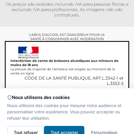
Os preços são exibidos incluindo IVA para pessoas físicas e
excluindo IVA para profissionais. As imagens não são
contratuais.
L'ABUS D'ALCOOL EST DANGEREUX POUR LA
SANTÉ À CONSOMMER AVEC MODÉRATION
Interdiction de vente de boissons alcooliques aux mineurs de
moins de 18 ans
La preuve de majorité de l'acheteur est exigée au moment de la
vente en ligne.
CODE DE LA SANTÉ PUBLIQUE, ART.L.3342-1 et
L.3353-3
Nous utilisons des cookies
Nous utilisons des cookies pour mesurer notre audience et
Copyright © 2026
Site réalisé par
MAADAM
personnaliser votre expérience. Vous pouvez accepter ou
Miamland, Todos os direitos
SOLUTIONS
refuser leur utilisation.
reservados.
Tout refuser
Tout accepter
Personnaliser