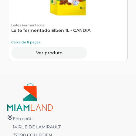
Leites Fermentados
L
Leite fermentado Elben 1L - CANDIA
L
Caixa de 8 peças
C
Ver produto
Entrepôt :
14 RUE DE LAMIRAULT
77090 COLLEGIEN