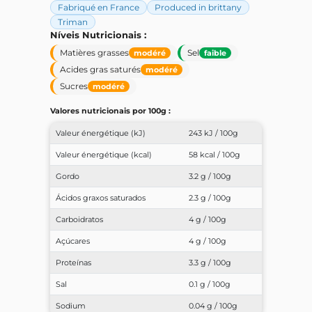
Fabriqué en France
Produced in brittany
Triman
Níveis Nutricionais :
Matières grasses
Sel
modéré
faible
Acides gras saturés
modéré
Sucres
modéré
Valores nutricionais por 100g :
Valeur énergétique (kJ)
243 kJ / 100g
Valeur énergétique (kcal)
58 kcal / 100g
Gordo
3.2 g / 100g
Ácidos graxos saturados
2.3 g / 100g
Carboidratos
4 g / 100g
Açúcares
4 g / 100g
Proteínas
3.3 g / 100g
Sal
0.1 g / 100g
Sodium
0.04 g / 100g