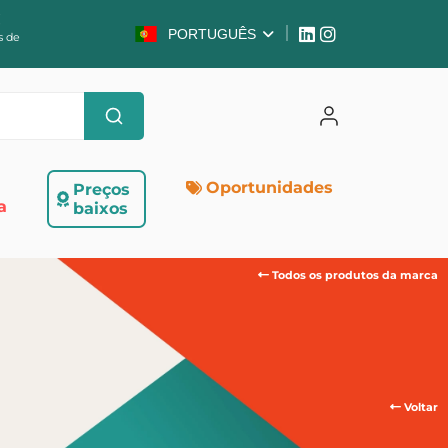
C
PORTUGUÊS
s de
Oportunidades
Preços
a
baixos
Todos os produtos da marca
Voltar