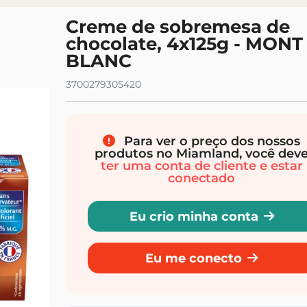
cidos e algodões
Leites para bebês de crescimento e
júnior
Creme de sobremesa de
chocolate, 4x125g - MONT
BLANC
3700279305420
Para ver o preço dos nossos
produtos no Miamland, você dev
ter uma conta de cliente e estar
conectado
Eu crio minha conta
Eu me conecto