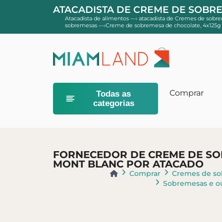
ATACADISTA DE CREME DE SOBRE
Atacadista de alimentos
—›
atacadista de Cremes de sobr
sobremesas
—›
Creme de sobremesa de chocolate, 4x125
Comprar
Todas as
categorias
Comida infan
Cereal em pó
FORNECEDOR DE CREME DE SOB
Sobremesas e
MONT BLANC POR ATACADO
Comprar
Cremes de so
Sobremesas e o
Higiene do b
Banheiros e 
Géis e xampu