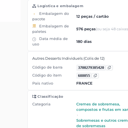
Logística e embalagem
Embalagem do
12 peças / cartão
pacote
Embalagem de
576 peças
(ou seja 48 caixas
paletes
Data média de
180 dias
uso
Autres Desserts Individuels (Colis de 12)
Código de barra
3700279305420
Código do item
688055
País nativo
FRANCE
Classificação
Categoria
Cremes de sobremesa,
compostos e frutas em xa
›
Sobremesas e outros crem
de sobremesas