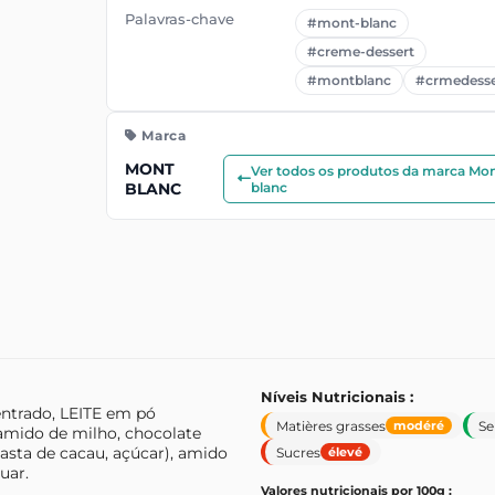
Palavras-chave
#mont-blanc
#creme-dessert
#montblanc
#crmedesse
Marca
MONT
Ver todos os produtos da marca Mo
BLANC
blanc
Níveis Nutricionais :
entrado, LEITE em pó
Matières grasses
Se
modéré
amido de milho, chocolate
asta de cacau, açúcar), amido
Sucres
élevé
uar.
Valores nutricionais por 100g :