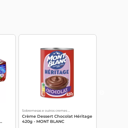
Sobremesas e outros cremes ...
Sobremesas e ou
Crème Dessert Chocolat Héritage
BOLO DE A
420g - MONT BLANC
125GR - YA