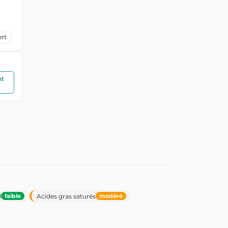
rt
nt
l
Acides gras saturés
faible
modéré