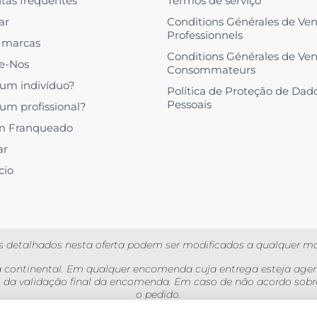
tas frequentes
Termos de serviço
ar
Conditions Générales de Ve
Professionnels
 marcas
Conditions Générales de Ve
e-Nos
Consommateurs
 um indivíduo?
Política de Proteção de Dad
Pessoais
 um profissional?
m Franqueado
ar
cio
es detalhados nesta oferta podem ser modificados a qualquer 
a continental. Em qualquer encomenda cuja entrega esteja agend
es da validação final da encomenda. Em caso de não acordo sobr
o pedido.