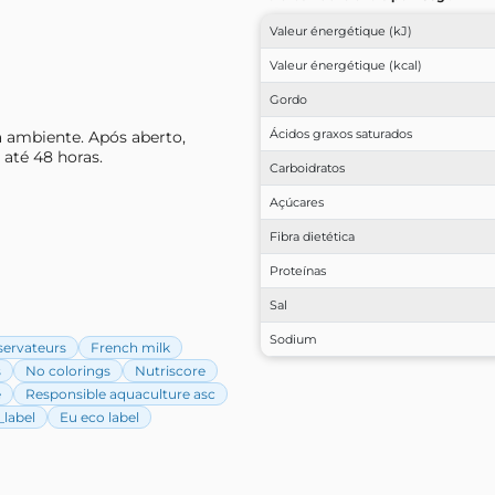
Valeur énergétique (kJ)
Valeur énergétique (kcal)
Gordo
Ácidos graxos saturados
 ambiente. Após aberto,
até 48 horas.
Carboidratos
Açúcares
Fibra dietética
Proteínas
Sal
Sodium
servateurs
French milk
s
No colorings
Nutriscore
e
Responsible aquaculture asc
label
Eu eco label