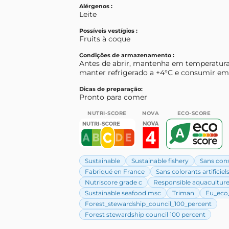
Alérgenos :
Leite
Possíveis vestígios :
Fruits à coque
Condições de armazenamento :
Antes de abrir, mantenha em temperatura
manter refrigerado a +4°C e consumir em 
Dicas de preparação:
Pronto para comer
NUTRI-SCORE
NOVA
ECO-SCORE
Sustainable
Sustainable fishery
Sans con
Fabriqué en France
Sans colorants artificiel
Nutriscore grade c
Responsible aquacultur
Sustainable seafood msc
Triman
Eu_eco_
Forest_stewardship_council_100_percent
Forest stewardship council 100 percent