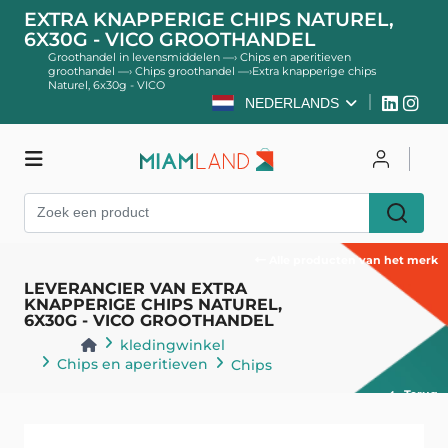
EXTRA KNAPPERIGE CHIPS NATUREL,
6X30G - VICO GROOTHANDEL
Groothandel in levensmiddelen
—›
Chips en aperitieven
groothandel
—›
Chips groothandel
—›
Extra knapperige chips
Naturel, 6x30g - VICO
NEDERLANDS
kledingwinkel
Inloggen
Register
Alle producten van het merk
LEVERANCIER VAN EXTRA
KNAPPERIGE CHIPS NATUREL,
6X30G - VICO GROOTHANDEL
kledingwinkel
Chips en aperitieven
Chips
Terug