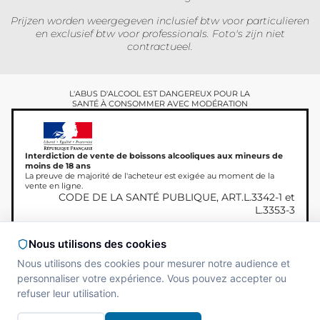
Prijzen worden weergegeven inclusief btw voor particulieren
en exclusief btw voor professionals. Foto's zijn niet
contractueel.
L'ABUS D'ALCOOL EST DANGEREUX POUR LA
SANTÉ À CONSOMMER AVEC MODÉRATION
Interdiction de vente de boissons alcooliques aux mineurs de
moins de 18 ans
La preuve de majorité de l'acheteur est exigée au moment de la
vente en ligne.
CODE DE LA SANTÉ PUBLIQUE, ART.L.3342-1 et
L.3353-3
Nous utilisons des cookies
Nous utilisons des cookies pour mesurer notre audience et
Copyright © 2026
Site réalisé par
MAADAM
personnaliser votre expérience. Vous pouvez accepter ou
Miamland, Alle rechten
SOLUTIONS
refuser leur utilisation.
voorbehouden.