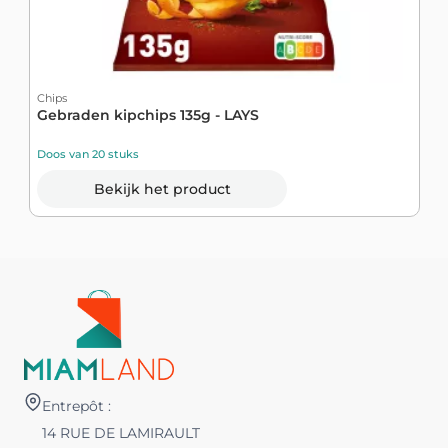
Chips
C
Gebraden kipchips 135g - LAYS
N
Doos van 20 stuks
D
Bekijk het product
Entrepôt :
14 RUE DE LAMIRAULT