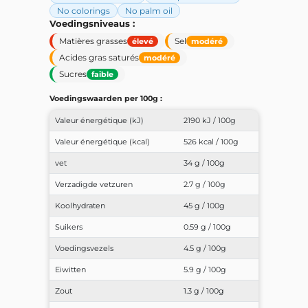
No colorings
No palm oil
Voedingsniveaus :
Matières grasses
Sel
élevé
modéré
Acides gras saturés
modéré
Sucres
faible
Voedingswaarden per 100g :
Valeur énergétique (kJ)
2190 kJ / 100g
Valeur énergétique (kcal)
526 kcal / 100g
vet
34 g / 100g
Verzadigde vetzuren
2.7 g / 100g
Koolhydraten
45 g / 100g
Suikers
0.59 g / 100g
Voedingsvezels
4.5 g / 100g
Eiwitten
5.9 g / 100g
Zout
1.3 g / 100g