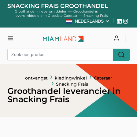
SNACKING FRAIS GROOTHANDEL
Groothandel in levensmiddelen
—›
Groothandel in
levensmiddelen
—›
Grossiste Cateraar
—›
Snacking Frais
NEDERLANDS
kledingwinkel
Inloggen
ontvangst
kledingwinkel
Cateraar
Register
Snacking Frais
Groothandel leverancier in
Snacking Frais