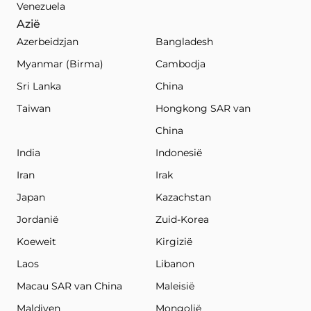
Venezuela
Azië
Azerbeidzjan
Bangladesh
Myanmar (Birma)
Cambodja
Sri Lanka
China
Taiwan
Hongkong SAR van
China
India
Indonesië
Iran
Irak
Japan
Kazachstan
Jordanië
Zuid-Korea
Koeweit
Kirgizië
Laos
Libanon
Macau SAR van China
Maleisië
Maldiven
Mongolië