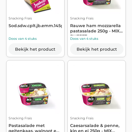
Snacking Frais
Snacking Frais
Sod.sdw.cplt.jb.emm.145g
Rauwe ham mozzarella
pastasalade 250g - MIX
BUFFET
Doos van 4 stuks
Doos van 4 stuks
Bekijk het product
Bekijk het product
Snacking Frais
Snacking Frais
Pastasalade met
Caesarsalade & penne,
geitenkaas, walnoot en
kip en ei 250g - MIX