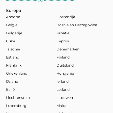
Europa
Andorra
Oostenrijk
België
Bosnië en Herzegovina
Bulgarije
Kroatië
Cuba
Cyprus
Tsjechië
Denemarken
Estland
Finland
Frankrijk
Duitsland
Griekenland
Hongarije
IJsland
Ierland
Italië
Letland
Liechtenstein
Litouwen
Luxemburg
Malta