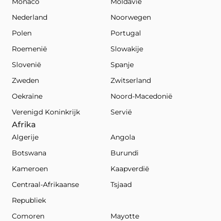
Monaco
Moldavië
Nederland
Noorwegen
Polen
Portugal
Roemenië
Slowakije
Slovenië
Spanje
Zweden
Zwitserland
Oekraïne
Noord-Macedonië
Verenigd Koninkrijk
Servië
Afrika
Algerije
Angola
Botswana
Burundi
Kameroen
Kaapverdië
Centraal-Afrikaanse
Tsjaad
Republiek
Comoren
Mayotte