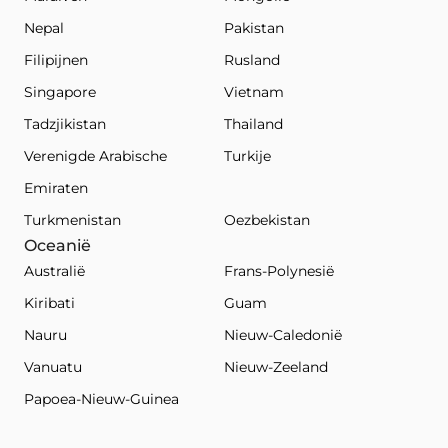
Nepal
Pakistan
Filipijnen
Rusland
Singapore
Vietnam
Tadzjikistan
Thailand
Verenigde Arabische
Turkije
Emiraten
Turkmenistan
Oezbekistan
Oceanië
Australië
Frans-Polynesië
Kiribati
Guam
Nauru
Nieuw-Caledonië
Vanuatu
Nieuw-Zeeland
Papoea-Nieuw-Guinea