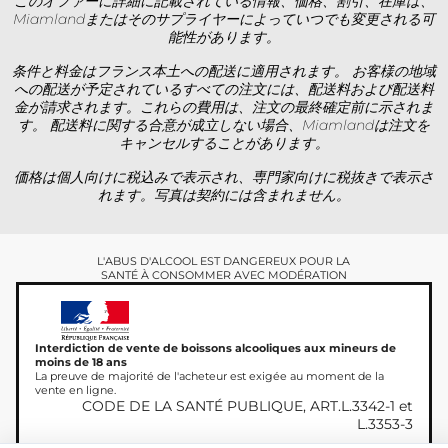
このオファーに詳細に記載されている情報、価格、割引、在庫は、
Miamlandまたはそのサプライヤーによっていつでも変更される可
能性があります。
条件と料金はフランス本土への配送に適用されます。 お客様の地域
への配送が予定されているすべての注文には、配送料および配送料
金が請求されます。これらの費用は、注文の最終確定前に示されま
す。 配送料に関する合意が成立しない場合、Miamlandは注文を
キャンセルすることがあります。
価格は個人向けに税込みで表示され、専門家向けに税抜きで表示さ
れます。写真は契約には含まれません。
L'ABUS D'ALCOOL EST DANGEREUX POUR LA
SANTÉ À CONSOMMER AVEC MODÉRATION
Interdiction de vente de boissons alcooliques aux mineurs de
moins de 18 ans
La preuve de majorité de l'acheteur est exigée au moment de la
vente en ligne.
CODE DE LA SANTÉ PUBLIQUE, ART.L.3342-1 et
L.3353-3