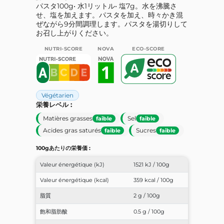
パスタ100g• 水1リットル• 塩7g。水を沸騰さ
せ、塩を加えます。パスタを加え、時々かき混
ぜながら9分間調理します。パスタを湯切りして
お召し上がりください。
NUTRI-SCORE
NOVA
ECO-SCORE
Végétarien
栄養レベル :
Matières grasses
Sel
faible
faible
Acides gras saturés
Sucres
faible
faible
100gあたりの栄養価 :
Valeur énergétique (kJ)
1521 kJ / 100g
Valeur énergétique (kcal)
359 kcal / 100g
脂質
2 g / 100g
飽和脂肪酸
0.5 g / 100g