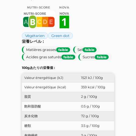
NUTRI-SCORE
NOVA
Végétarien
Green dot
栄養レベル :
Matières grasses
Sel
faible
faible
Acides gras saturés
Sucres
faible
faible
100gあたりの栄養価 :
Valeur énergétique (kJ)
1521 kJ / 100g
Valeur énergétique (kcal)
359 kcal / 100g
脂質
2 g / 100g
飽和脂肪酸
0.5 g / 100g
炭水化物
72 g / 100g
糖類
3.5 g / 100g
食物繊維
3 g / 100g