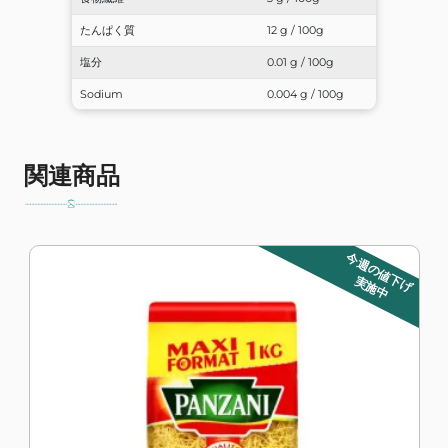
たんぱく質
12 g / 100g
塩分
0.01 g / 100g
Sodium
0.004 g / 100g
関連商品
今週の値下げ
実施中