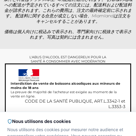
への配送が予定されているすべての注文には、配送料および配送料
金が請求されます。これらの費用は、注文の最終確定前に示されま
す。 配送料に関する合意が成立しない場合、Miamlandは注文を
キャンセルすることがあります。
価格は個人向けに税込みで表示され、専門家向けに税抜きで表示さ
れます。写真は契約には含まれません。
L'ABUS D'ALCOOL EST DANGEREUX POUR LA
SANTÉ À CONSOMMER AVEC MODÉRATION
Interdiction de vente de boissons alcooliques aux mineurs de
moins de 18 ans
La preuve de majorité de l'acheteur est exigée au moment de la
vente en ligne.
CODE DE LA SANTÉ PUBLIQUE, ART.L.3342-1 et
L.3353-3
Nous utilisons des cookies
Nous utilisons des cookies pour mesurer notre audience et
Copyright © 2026
Site réalisé par
MAADAM
personnaliser votre expérience. Vous pouvez accepter ou