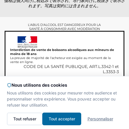
価格は個人向けに税込みで表示され、専門家向けに税抜きで表示さ
れます。写真は契約には含まれません。
L'ABUS D'ALCOOL EST DANGEREUX POUR LA
SANTÉ À CONSOMMER AVEC MODÉRATION
Interdiction de vente de boissons alcooliques aux mineurs de
moins de 18 ans
La preuve de majorité de l'acheteur est exigée au moment de la
vente en ligne.
CODE DE LA SANTÉ PUBLIQUE, ART.L.3342-1 et
L.3353-3
Nous utilisons des cookies
Nous utilisons des cookies pour mesurer notre audience et
Copyright © 2026
Site réalisé par
MAADAM
personnaliser votre expérience. Vous pouvez accepter ou
Miamland、無断転載を禁じま
SOLUTIONS
refuser leur utilisation.
す。
Tout refuser
Tout accepter
Personnaliser