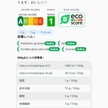
ります。おいしい！
NUTRI-SCORE
NOVA
ECO-SCORE
Pgi
Tsg
Triman
栄養レベル :
Matières grasses
Sel
faible
faible
Acides gras saturés
Sucres
faible
faible
100gあたりの栄養価 :
Valeur énergétique (kJ)
1489 kJ / 100g
Valeur énergétique (kcal)
351 kcal / 100g
脂質
1 g / 100g
炭水化物
70 g / 100g
糖類
3 g / 100g
食物繊維
3 g / 100g