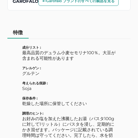
GAROFALO
Garofalo ブランドのすべての製品を見る
特徴
成分リスト :
最高品質のデュラム小麦セモリナ100％。大豆が
含まれる可能性があります
アレルゲン :
グルテン
考えられる痕跡 :
Soja
保存条件 :
乾燥した場所に保管してください
調理のヒント:
お好みの塩を加えた沸騰したお湯（パスタ100g
に対して1リットル）にパスタを浸し、定期的に
かき混ぜます。パッケージに記載されている調
理時間は守ってください。完了したら、水を切