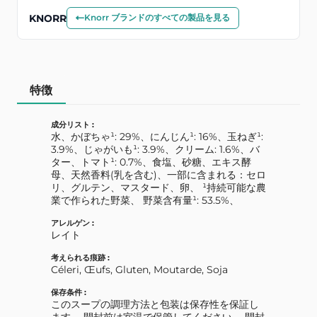
KNORR
Knorr ブランドのすべての製品を見る
特徴
成分リスト :
水、かぼちゃ¹: 29%、にんじん¹: 16%、玉ねぎ¹:
3.9%、じゃがいも¹: 3.9%、クリーム: 1.6%、バ
ター、トマト¹: 0.7%、食塩、砂糖、エキス酵
母、天然香料(乳を含む)、一部に含まれる：セロ
リ、グルテン、マスタード、卵、 ¹持続可能な農
業で作られた野菜、 野菜含有量¹: 53.5%、
アレルゲン :
レイト
考えられる痕跡 :
Céleri, Œufs, Gluten, Moutarde, Soja
保存条件 :
このスープの調理方法と包装は保存性を保証し
ます。 開封前は室温で保管してください。 開封