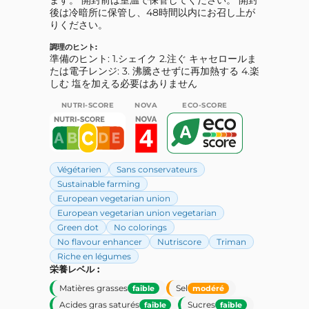
後は冷暗所に保管し、48時間以内にお召し上が
りください。
調理のヒント:
準備のヒント: 1.シェイク 2.注ぐ キャセロールま
たは電子レンジ: 3. 沸騰させずに再加熱する 4.楽
しむ 塩を加える必要はありません
NUTRI-SCORE
NOVA
ECO-SCORE
Végétarien
Sans conservateurs
Sustainable farming
European vegetarian union
European vegetarian union vegetarian
Green dot
No colorings
No flavour enhancer
Nutriscore
Triman
Riche en légumes
栄養レベル :
Matières grasses
Sel
faible
modéré
Acides gras saturés
Sucres
faible
faible