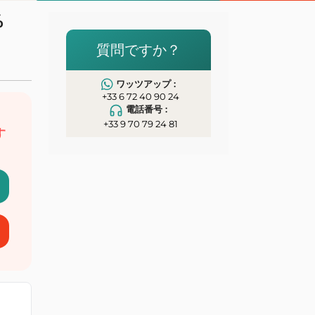
%
イ
質問ですか？
ワッツアップ :
+33 6 72 40 90 24
電話番号 :
、
+33 9 70 79 24 81
す