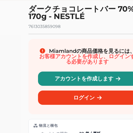
イボリー食料品店
オーガニックドリンク
ダークチョコレートバー 70
イル、ソース、調味料
オーガニックソーダ、ソフトドリンク、ア
170g - NESTLÉ
スティー、シロップ
スープとシチュー
オーガニックドリンク、ジュース、ミルク
保存食とインスタントミール
7613035859098
オーガニックの果物と野菜のジュース
菜、チップス、スプレッド
オーガニックフレーバーウォーター
理補助具
オーガニック野菜ドリンク
、澱粉
Miamlandの商品価格を見るには
お客様アカウントを作成し、ログイン
衛生と美しさ
オーガニックベイビー
る必要があります
ェイシャルケア
オーガニックのスナックとデザート
アケア
オーガニックベビーミール
アカウントを作成します
ディケア
オーガニックベビーミルクとシリアル
ディハイジーン
オーガニック育児と乳児衛生
ログイン
鮮および冷凍
コマース公平なバイオ
ータリング
ー ビオ
物流と梱包