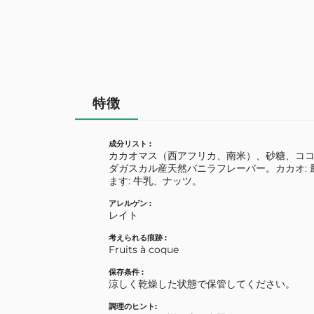
特徴
成分リスト :
カカオマス（西アフリカ、南米）、砂糖、コ
ダガスカル産天然バニラフレーバー。カカオ: 
ます: 牛乳、ナッツ。
アレルゲン :
レイト
考えられる痕跡 :
Fruits à coque
保存条件 :
涼しく乾燥した状態で保管してください。
調理のヒント: