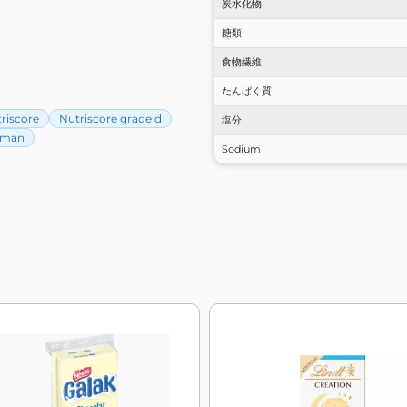
炭水化物
糖類
食物繊維
たんぱく質
riscore
Nutriscore grade d
塩分
iman
Sodium