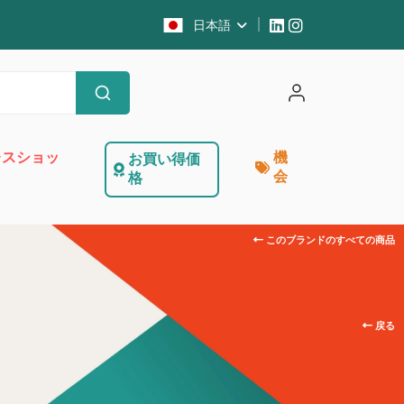
日本語
レスショッ
機
お買い得価
会
格
このブランドのすべての商品
キ
戻る