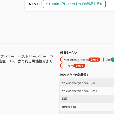
NESTLÉ
Nestlé ブランドのすべての製品を見る
栄養レベル :
コアバター、ペストリーバター、マ
Matières grasses
Sel
élevé
f
最低 70%。含まれる可能性があり
Sucres
élevé
100gあたりの栄養価 :
Valeur énergétique (kJ)
Valeur énergétique (kcal)
脂質
飽和脂肪酸