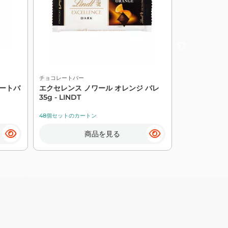
チョコレートバー
チョコレートバ
レートバ
エクセレンス ノワール オレンジ バレ
リンドール ブ
35g - LINDT
145 G - LIND
48個セットのカートン
14個セットのカ
商品を見る