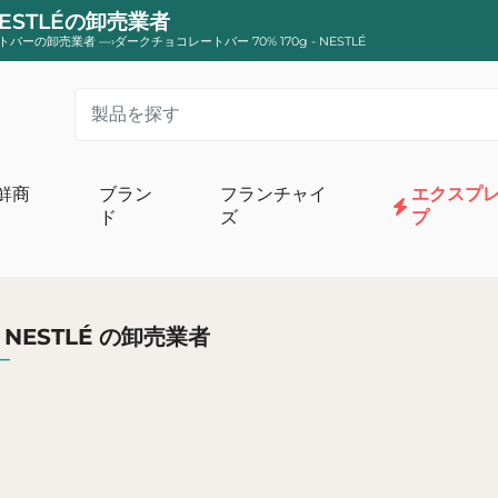
NESTLÉの卸売業者
トバーの卸売業者
—›
ダークチョコレートバー 70% 170g - NESTLÉ
鮮商
ブラン
フランチャイ
エクスプ
ド
ズ
プ
リーム
オーガニックスイート食料品店
牛乳と卵
オーガニックコンポートとデザート
 NESTLÉ の卸売業者
ターとクリーム
オーガニックチョコレートと菓子
ー
ーグルトとデザート
オーガニックのパン、トースト、パンケー
ビオ
オーガニックビスケットとケーキ
オーガニック栄養補助食品
カフェ、お茶、オーガニック注入
有機砂糖、小麦粉、ベーキング助剤
朝食