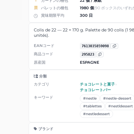
カートンの梱包
22 個 / 厚紙
パレットの梱包
1980 個
(90 ボックスのいずれ
賞味期限平均
300 日
Colis de 22 — 22 × 170 g. Palette de 90 colis (1 9
unités).
EANコード
7613035859098
商品コード
295823
原産国
ESPAGNE
分類
カテゴリ
チョコレートと菓子
›
チョコレートバー
キーワード
#nestle
#nestle-dessert
#tablettes
#nestldessert
#nestledessert
ブランド