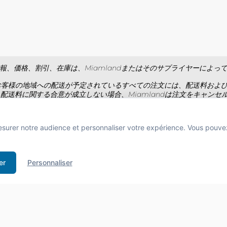
報、価格、割引、在庫は、Miamlandまたはそのサプライヤーによっ
お客様の地域への配送が予定されているすべての注文には、配送料およ
 配送料に関する合意が成立しない場合、Miamlandは注文をキャンセ
税込みで表示され、専門家向けに税抜きで表示されます。写真は契約に
esurer notre audience et personnaliser votre expérience. Vous pouve
BUS D'ALCOOL EST DANGEREUX POUR LA SANTÉ À CONSOMMER AVEC MODÉRA
 de boissons alcooliques aux mineurs de moins de 18 ans
er
Personnaliser
e l'acheteur est exigée au moment de la vente en ligne.
CODE DE LA
す。