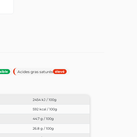
Acides gras saturés
aible
élevé
2454 kJ / 100g
592 kcal / 100g
44.7 g / 100g
26.8 g / 100g