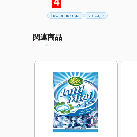
Low or no sugar
No sugar
関連商品