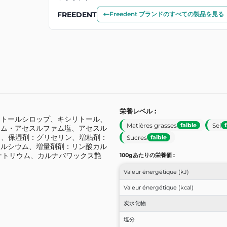
FREEDENT
Freedent ブランドのすべての製品を見る
栄養レベル :
チトールシロップ、キシリトール、
Matières grasses
Sel
faible
ーム・アセスルファム塩、アセスル
）、保湿剤：グリセリン、増粘剤：
Sucres
faible
カルシウム、増量剤剤：リン酸カル
素ナトリウム、カルナバワックス艶
100gあたりの栄養価 :
Valeur énergétique (kJ)
Valeur énergétique (kcal)
炭水化物
塩分