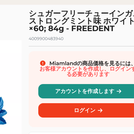
イボリー食料品店
オーガニックドリンク
シュガーフリーチューインガ
イル、ソース、調味料
オーガニックソーダ、ソフトドリンク、ア
ストロングミント味 ホワイト
スティー、シロップ
スープとシチュー
×60; 84g - FREEDENT
オーガニックドリンク、ジュース、ミルク
保存食とインスタントミール
オーガニックの果物と野菜のジュース
菜、チップス、スプレッド
4009900483940
オーガニックフレーバーウォーター
理補助具
オーガニック野菜ドリンク
、澱粉
衛生と美しさ
オーガニックベイビー
Miamlandの商品価格を見るには
お客様アカウントを作成し、ログイン
ェイシャルケア
オーガニックのスナックとデザート
る必要があります
アケア
オーガニックベビーミール
ディケア
オーガニックベビーミルクとシリアル
アカウントを作成します
ディハイジーン
オーガニック育児と乳児衛生
鮮および冷凍
コマース公平なバイオ
ログイン
ータリング
ー ビオ