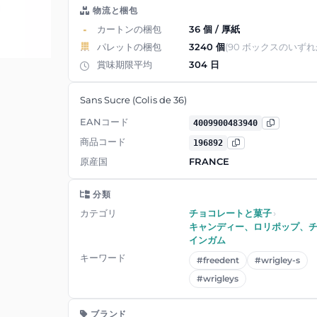
物流と梱包
カートンの梱包
36 個 / 厚紙
パレットの梱包
3240 個
(90 ボックスのいずれ
賞味期限平均
304 日
Sans Sucre (Colis de 36)
EANコード
4009900483940
商品コード
196892
原産国
FRANCE
分類
カテゴリ
チョコレートと菓子
›
キャンディー、ロリポップ、
インガム
キーワード
#freedent
#wrigley-s
#wrigleys
ブランド