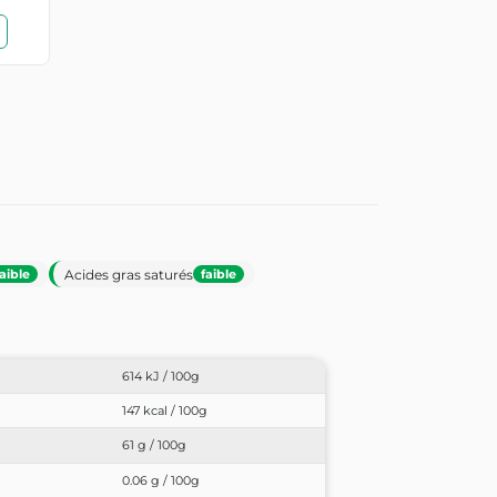
Acides gras saturés
faible
faible
614 kJ / 100g
147 kcal / 100g
61 g / 100g
0.06 g / 100g