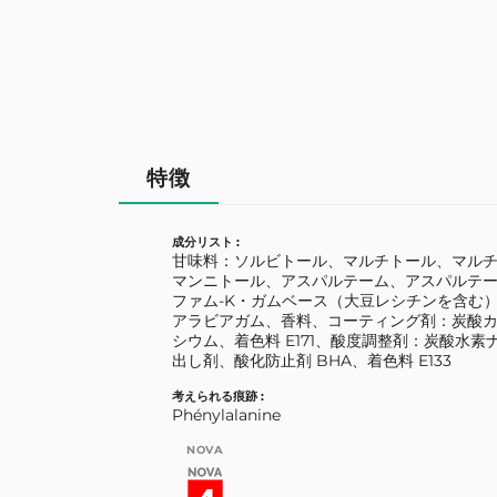
特徴
成分リスト :
甘味料：ソルビトール、マルチトール、マル
マンニトール、アスパルテーム、アスパルテ
ファム-K・ガムベース（大豆レシチンを含む
アラビアガム、香料、コーティング剤：炭酸
シウム、着色料 E171、酸度調整剤：炭酸水
出し剤、酸化防止剤 BHA、着色料 E133
考えられる痕跡 :
Phénylalanine
NOVA