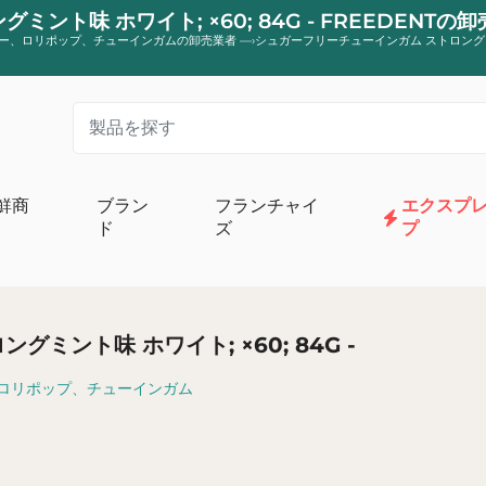
ト味 ホワイト; ×60; 84G - FREEDENTの
ー、ロリポップ、チューインガムの卸売業者
—›
シュガーフリーチューインガム ストロング
鮮商
ブラン
フランチャイ
エクスプ
ド
ズ
プ
リーム
オーガニックスイート食料品店
牛乳と卵
オーガニックコンポートとデザート
ミント味 ホワイト; ×60; 84G -
ターとクリーム
オーガニックチョコレートと菓子
ーグルトとデザート
オーガニックのパン、トースト、パンケー
ロリポップ、チューインガム
ビオ
オーガニックビスケットとケーキ
オーガニック栄養補助食品
カフェ、お茶、オーガニック注入
有機砂糖、小麦粉、ベーキング助剤
朝食