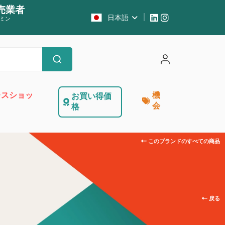
卸売業者
日本語
ミン
レスショッ
機
お買い得価
会
格
このブランドのすべての商品
キ
戻る