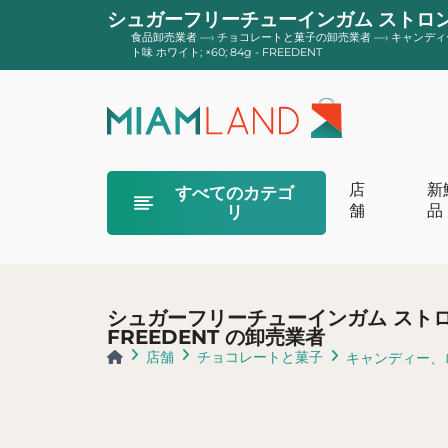
シュガーフリーチューインガム ストロングミン
食品卸売業者
—›
チョコレートと菓子の卸売業者
—›
キャンディ
ト味 ホワイト; ×60; 84g - FREEDENT
店
新
すべてのカテゴ
舗
品
リ
オーガニックク
オーガニックの
シュガーフリーチューインガム ストロング
オーガニックバ
FREEDENT の卸売業者
オーガニックヨ
店舗
チョコレートと菓子
キャンディー、
フロマージュ 