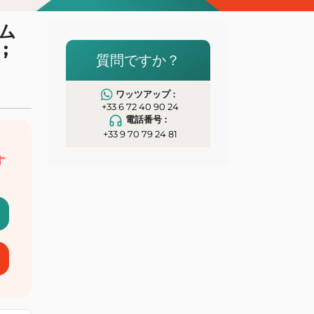
ム
イ
;
質問ですか？
ワッツアップ :
+33 6 72 40 90 24
電話番号 :
+33 9 70 79 24 81
、
す