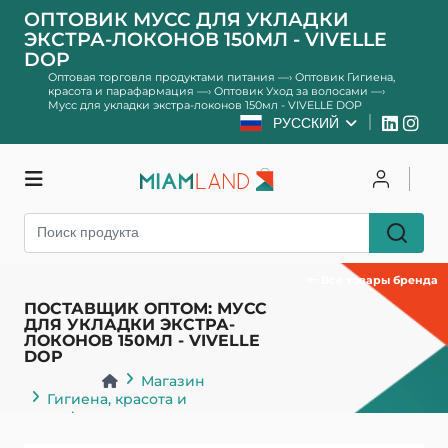
ОПТОВИК МУСС ДЛЯ УКЛАДКИ
ЭКСТРА-ЛОКОНОВ 150МЛ - VIVELLE
DOP
Оптовая торговля продуктами питания
—›
Оптовик Гигиена,
красота и парафармация
—›
Оптовик Уход за волосами
—›
Мусс для укладки экстра-локонов 150мл - VIVELLE DOP
РУССКИЙ
Магазин
Чтобы залогиниться
Зарегистрироваться
Все товары бренда
ПОСТАВЩИК ОПТОМ: МУСС
ДЛЯ УКЛАДКИ ЭКСТРА-
ЛОКОНОВ 150МЛ - VIVELLE
DOP
Магазин
Гигиена, красота и
парафармация
Уход за волосами