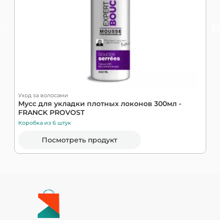
Уход за волосами
У
Мусс для укладки плотных локонов 300мл -
М
FRANCK PROVOST
G
Коробка из 6 штук
К
Посмотреть продукт