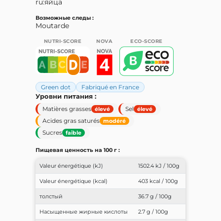
ru:яйца
Возможные следы :
Moutarde
NUTRI-SCORE
NOVA
ECO-SCORE
Green dot
Fabriqué en France
Уровни питания :
Matières grasses
Sel
élevé
élevé
Acides gras saturés
modéré
Sucres
faible
Пищевая ценность на 100 г :
Valeur énergétique (kJ)
1502.4 kJ / 100g
Valeur énergétique (kcal)
403 kcal / 100g
толстый
36.7 g / 100g
Насыщенные жирные кислоты
2.7 g / 100g