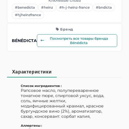
Ключевые слова
#benedicta
#heinz
#h-j-heinz-france
#bndicta
#hjheinzfrance
Бренд
Посмотреть все товары бренда
BÉNÉDICTA
Bénédicta
Характеристики
Список ингредиентов :
Рапсовое масло, полупереваренное
томатное пюре, спиртовой уксус, вода,
соль, яичные желтки,
модифицированный крахмал, красное
бургундское вино (2%), ароматизатор,
сахар, консервант: сорбат калия,
Аллергены :