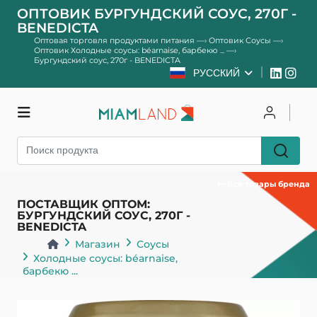
ОПТОВИК БУРГУНДСКИЙ СОУС, 270Г -
BENEDICTA
Оптовая торговля продуктами питания
—›
Оптовик Соусы
—›
Оптовик Холодные соусы: béarnaise, барбекю ...
—›
Бургундский соус, 270г - BENEDICTA
РУССКИЙ
Магазин
Чтобы залогиниться
Зарегистрироваться
Все товары бренда
ПОСТАВЩИК ОПТОМ:
БУРГУНДСКИЙ СОУС, 270Г -
BENEDICTA
Магазин
Соусы
Холодные соусы: béarnaise,
барбекю ...
Назад