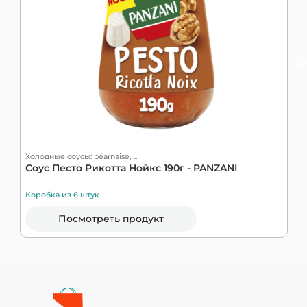
Холодные соусы: béarnaise, ...
Х
Соус Песто Рикотта Нойкс 190г - PANZANI
С
Коробка из 6 штук
К
Посмотреть продукт