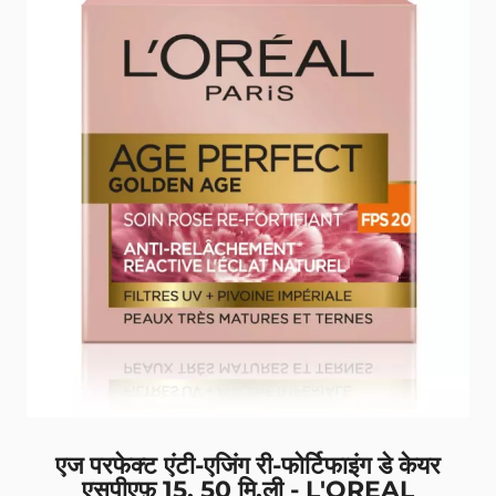
एज परफेक्ट एंटी-एजिंग री-फोर्टिफाइंग डे केयर
एसपीएफ़ 15, 50 मि.ली - L'OREAL