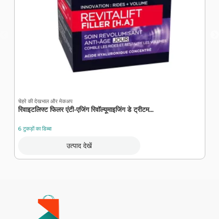
चेहरे की देखभाल और मेकअप
चे
रिवाइटलिफ्ट फिलर एंटी-एजिंग रिवॉल्यूमाइजिंग डे ट्रीटम...
र
6 टुकड़ों का डिब्बा
6 
उत्पाद देखें