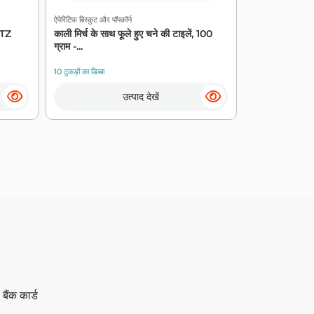
ऐपेरिटिफ़ बिस्कुट और पॉपकॉर्न
ऐपेरिटिफ़ बिस्कुट और प
RITZ
काली मिर्च के साथ फूले हुए चने की टाइलें, 100
छोटे मक्खन काउंट
ग्राम -...
100 ग्...
10 टुकड़ों का डिब्बा
12 टुकड़ों का डिब्बा
उत्पाद देखें
ैंक कार्ड