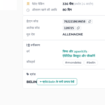
पैलेट पैकिंग
336 पीस
(अर्थात 24 कार्टन)
औसतन खाने की अवधि
80 दिन
ईएएन कोड
7622210634658
आलेख कोड
120725
मूल देश
ALLEMAGNE
वर्गीकरण
वर्ग
चिप्स और aperitifs
›
ऐपेरिटिफ़ बिस्कुट और पॉपकॉर्न
कीवर्ड्स
#mondelez
#belin
ब्रांड
BELIN
ब्रांड Belin के सभी उत्पाद देखें