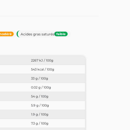
Acides gras saturés
modéré
faible
2267 kJ / 100g
543 kcal / 100g
33 g / 100g
0.02 g / 100g
54 g / 100g
5.9 g / 100g
1.9 g / 100g
7.3 g / 100g