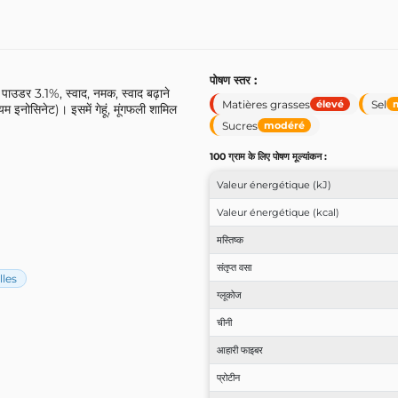
पोषण स्तर :
 पाउडर 3.1%, स्वाद, नमक, स्वाद बढ़ाने
Matières grasses
Sel
élevé
 इनोसिनेट)। इसमें गेहूं, मूंगफली शामिल
Sucres
modéré
100 ग्राम के लिए पोषण मूल्यांकन :
Valeur énergétique (kJ)
Valeur énergétique (kcal)
मस्तिष्क
संतृप्त वसा
lles
ग्लूकोज
चीनी
आहारी फाइबर
प्रोटीन