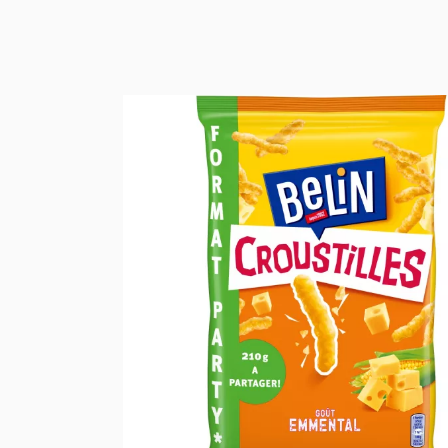
जैविक मिठाई किरान
ऑर्गेनिक ब्रेड, सैं
कैफे, चाय और कार्
जैविक खाद और मिठा
जैविक चॉकलेट और 
जैविक शर्करा, आटा
जैविक स्वच्छता और स
जैविक चेहरे की दे
जैविक शारीरिक दे