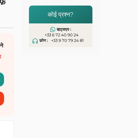
फ़
कोई प्रश्न?
व्हाट्सएप :
+33 6 72 40 90 24
फ़ोन :
+33 9 70 79 24 81
ने
ा