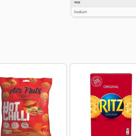
नमक
Sodium