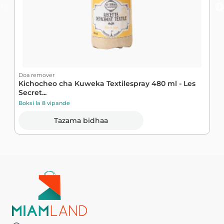
Doa remover
D
Kichocheo cha Kuweka Textilespray 480 ml - Les
D
Secret...
Boksi la 8 vipande
B
Tazama bidhaa