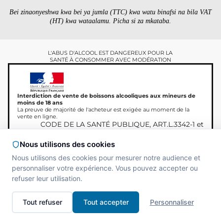
Bei zinaonyeshwa kwa bei ya jumla (TTC) kwa watu binafsi na bila VAT
(HT) kwa wataalamu. Picha si za mkataba.
L'ABUS D'ALCOOL EST DANGEREUX POUR LA
SANTÉ À CONSOMMER AVEC MODÉRATION
Interdiction de vente de boissons alcooliques aux mineurs de
moins de 18 ans
La preuve de majorité de l'acheteur est exigée au moment de la
vente en ligne.
CODE DE LA SANTÉ PUBLIQUE, ART.L.3342-1 et
L.3353-3
Nous utilisons des cookies
Nous utilisons des cookies pour mesurer notre audience et
personnaliser votre expérience. Vous pouvez accepter ou
Hakimiliki © 2026
Site réalisé par
MAADAM
refuser leur utilisation.
Miamland, haki zote
SOLUTIONS
zimehifadhiwa.
Tout refuser
Tout accepter
Personnaliser