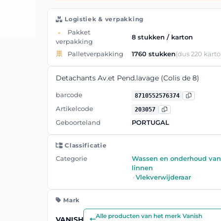
Logistiek & verpakking
Pakket
8 stukken / karton
verpakking
Palletverpakking
1760 stukken
(dus 220 karto
Detachants Av.et Pend.lavage (Colis de 8)
barcode
8710552576374
Artikelcode
203057
Geboorteland
PORTUGAL
Classificatie
Categorie
Wassen en onderhoud van
linnen
›
Vlekverwijderaar
Mark
Alle producten van het merk Vanish
VANISH