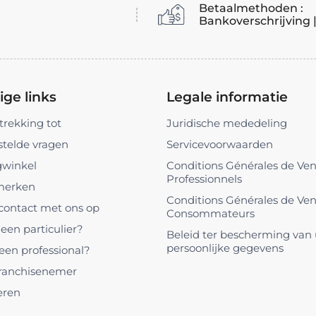
Betaalmethoden :
Bankoverschrijving 
ge links
Legale informatie
trekking tot
Juridische mededeling
stelde vragen
Servicevoorwaarden
gwinkel
Conditions Générales de Ve
Professionnels
merken
Conditions Générales de Ve
ontact met ons op
Consommateurs
een particulier?
Beleid ter bescherming van
persoonlijke gegevens
 een professional?
ranchisenemer
eren
l