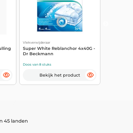
Vlekverwijderaar
Vlekverwijderaa
ulling
Super White Reblanchor 4x40G -
Recept voor
Dr Beckmann
Vlekverwijde
Doos van 8 stuks
Doos van 8 stu
Bekijk het product
Beki
n 45 landen