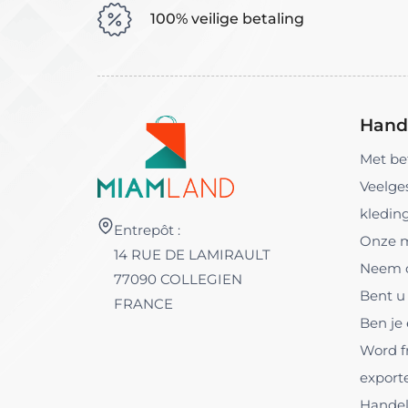
100% veilige betaling
Handi
Met be
Veelge
kledin
Entrepôt :
Onze 
14 RUE DE LAMIRAULT
Neem c
77090 COLLEGIEN
Bent u 
FRANCE
Ben je
Word f
export
Hande