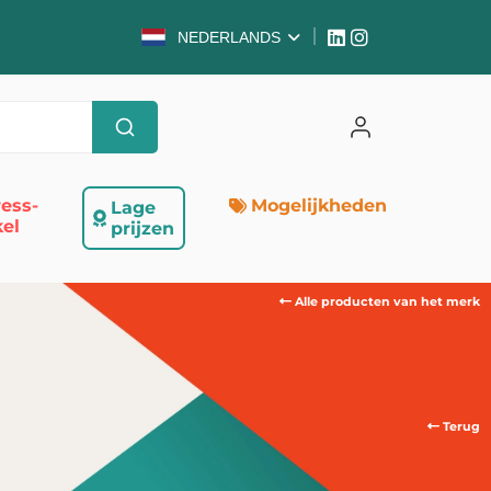
NEDERLANDS
ess-
Mogelijkheden
Lage
el
prijzen
Alle producten van het merk
Terug