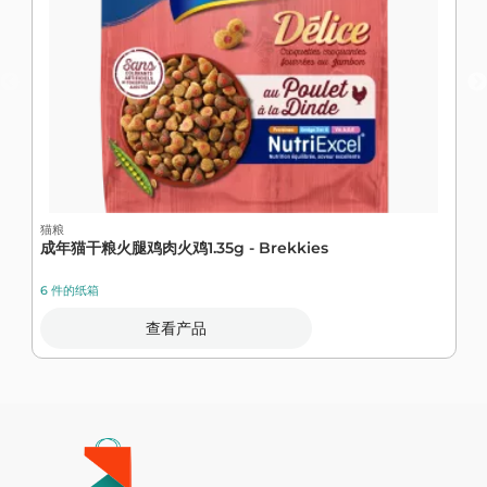
猫粮
成年猫干粮火腿鸡肉火鸡1.35g - Brekkies
特
6 件的纸箱
6
查看产品