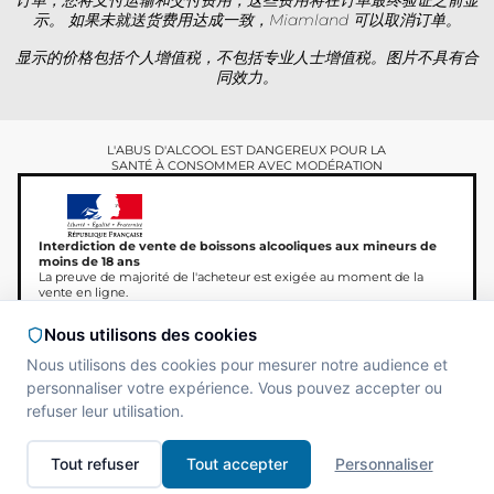
订单，您将支付运输和交付费用，这些费用将在订单最终验证之前显
示。 如果未就送货费用达成一致，Miamland 可以取消订单。
显示的价格包括个人增值税，不包括专业人士增值税。图片不具有合
同效力。
L'ABUS D'ALCOOL EST DANGEREUX POUR LA
SANTÉ À CONSOMMER AVEC MODÉRATION
Interdiction de vente de boissons alcooliques aux mineurs de
moins de 18 ans
La preuve de majorité de l'acheteur est exigée au moment de la
vente en ligne.
CODE DE LA SANTÉ PUBLIQUE, ART.L.3342-1 et
L.3353-3
Nous utilisons des cookies
Nous utilisons des cookies pour mesurer notre audience et
personnaliser votre expérience. Vous pouvez accepter ou
refuser leur utilisation.
版权所有 © 2026
Site réalisé par
MAADAM
Miamland，保留所有权利。
SOLUTIONS
Tout refuser
Tout accepter
Personnaliser