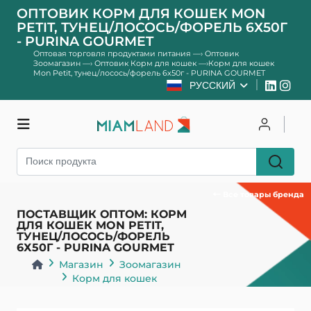
ОПТОВИК КОРМ ДЛЯ КОШЕК MON
PETIT, ТУНЕЦ/ЛОСОСЬ/ФОРЕЛЬ 6Х50Г
- PURINA GOURMET
Оптовая торговля продуктами питания
—›
Оптовик
Зоомагазин
—›
Оптовик Корм для кошек
—›
Корм для кошек
Mon Petit, тунец/лосось/форель 6х50г - PURINA GOURMET
РУССКИЙ
Магазин
Чтобы залогиниться
Зарегистрироваться
Все товары бренда
ПОСТАВЩИК ОПТОМ: КОРМ
ДЛЯ КОШЕК MON PETIT,
ТУНЕЦ/ЛОСОСЬ/ФОРЕЛЬ
6Х50Г - PURINA GOURMET
Магазин
Зоомагазин
Корм для кошек
Назад