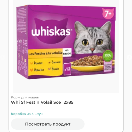
Корм для кошек
К
Whi Sf Festin Volail Sce 12x85
К
Коробка из 4 штук
К
Посмотреть продукт