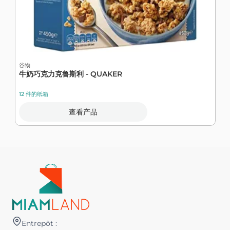
1
谷物
牛奶巧克力克鲁斯利 - QUAKER
12 件的纸箱
查看产品
Entrepôt :