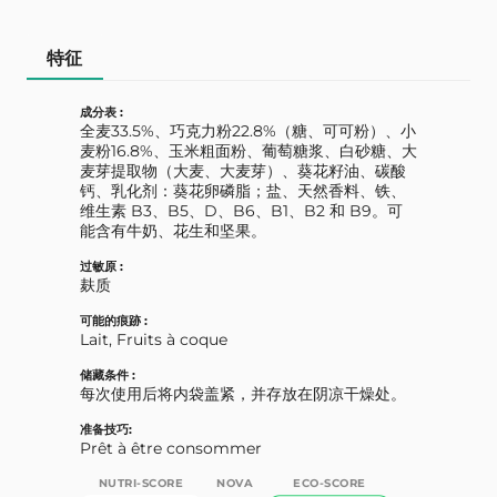
特征
成分表 :
全麦33.5%、巧克力粉22.8%（糖、可可粉）、小
麦粉16.8%、玉米粗面粉、葡萄糖浆、白砂糖、大
麦芽提取物（大麦、大麦芽）、葵花籽油、碳酸
钙、乳化剂：葵花卵磷脂；盐、天然香料、铁、
维生素 B3、B5、D、B6、B1、B2 和 B9。可
能含有牛奶、花生和坚果。
过敏原 :
麸质
可能的痕跡 :
Lait, Fruits à coque
储藏条件 :
每次使用后将内袋盖紧，并存放在阴凉干燥处。
准备技巧:
Prêt à être consommer
NUTRI-SCORE
NOVA
ECO-SCORE