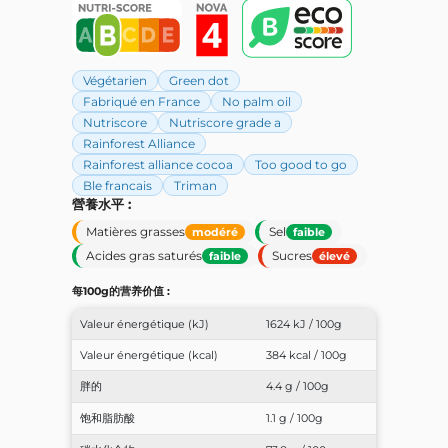
Végétarien
Green dot
Fabriqué en France
No palm oil
Nutriscore
Nutriscore grade a
Rainforest Alliance
Rainforest alliance cocoa
Too good to go
Ble francais
Triman
營養水平 :
Matières grasses
Sel
modéré
faible
Acides gras saturés
Sucres
faible
élevé
每100g的营养价值 :
Valeur énergétique (kJ)
1624 kJ / 100g
Valeur énergétique (kcal)
384 kcal / 100g
胖的
4.4 g / 100g
饱和脂肪酸
1.1 g / 100g