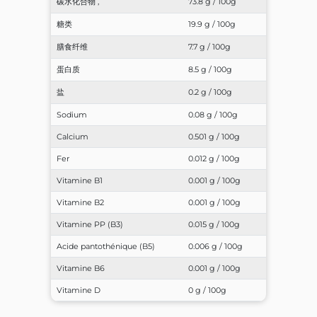
碳水化合物 ,
73.8 g / 100g
糖类
19.9 g / 100g
膳食纤维
7.7 g / 100g
蛋白质
8.5 g / 100g
盐
0.2 g / 100g
Sodium
0.08 g / 100g
Calcium
0.501 g / 100g
Fer
0.012 g / 100g
Vitamine B1
0.001 g / 100g
Vitamine B2
0.001 g / 100g
Vitamine PP (B3)
0.015 g / 100g
Acide pantothénique (B5)
0.006 g / 100g
Vitamine B6
0.001 g / 100g
Vitamine D
0 g / 100g