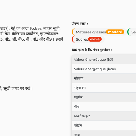
पोषण स्तर :
डर), गेहूं का आटा 16.8%, मक्का सूजी,
Matières grasses
Se
modéré
खी तेल, कैल्शियम कार्बोनेट, इमल्सीफायर:
ी3, बी5, डी, बी6, बी1, बी2 और बी9। इसमें
Sucres
élevé
100 ग्राम के लिए पोषण मूल्यांकन :
Valeur énergétique (kJ)
Valeur énergétique (kcal)
मस्तिष्क
डी, सूखी जगह पर रखें।
संतृप्त वसा
ग्लूकोज
चीनी
आहारी फाइबर
प्रोटीन
नमक