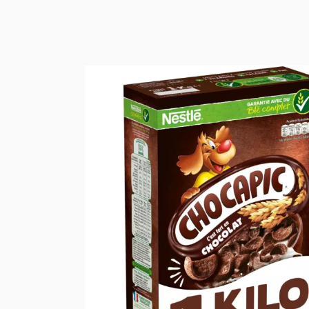
जैविक मिठाई किरान
ऑर्गेनिक ब्रेड, सैं
कैफे, चाय और कार्
जैविक खाद और मिठा
जैविक चॉकलेट और 
जैविक शर्करा, आटा
जैविक स्वच्छता और स
जैविक चेहरे की दे
जैविक शारीरिक दे