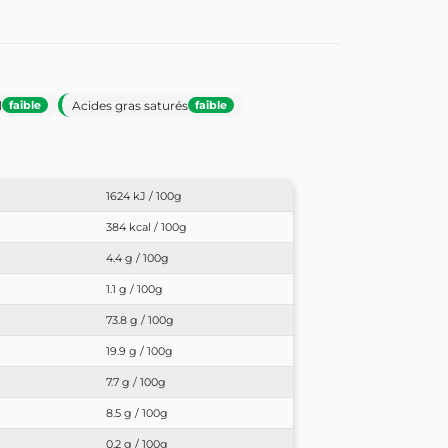
l
Acides gras saturés
faible
faible
1624 kJ / 100g
384 kcal / 100g
4.4 g / 100g
1.1 g / 100g
73.8 g / 100g
19.9 g / 100g
7.7 g / 100g
8.5 g / 100g
0.2 g / 100g