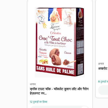
अनाज
अखरोट
8 टुकड़ों क
अनाज
क्रॉक टाउट चॉक - चॉकलेट कुशन लॉट और गैरोन
हेज़लनट स्प...
12 टुकड़ों का डिब्बा