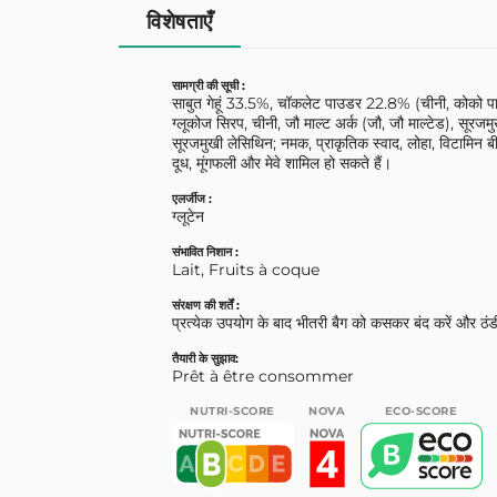
विशेषताएँ
सामग्री की सूची :
साबुत गेहूं 33.5%, चॉकलेट पाउडर 22.8% (चीनी, कोको पाउ
ग्लूकोज सिरप, चीनी, जौ माल्ट अर्क (जौ, जौ माल्टेड), सूरजमु
सूरजमुखी लेसिथिन; नमक, प्राकृतिक स्वाद, लोहा, विटामिन ब
दूध, मूंगफली और मेवे शामिल हो सकते हैं।
एलर्जीज :
ग्लूटेन
संभावित निशान :
Lait, Fruits à coque
संरक्षण की शर्तें :
प्रत्येक उपयोग के बाद भीतरी बैग को कसकर बंद करें और ठं
तैयारी के सुझाव:
Prêt à être consommer
NUTRI-SCORE
NOVA
ECO-SCORE