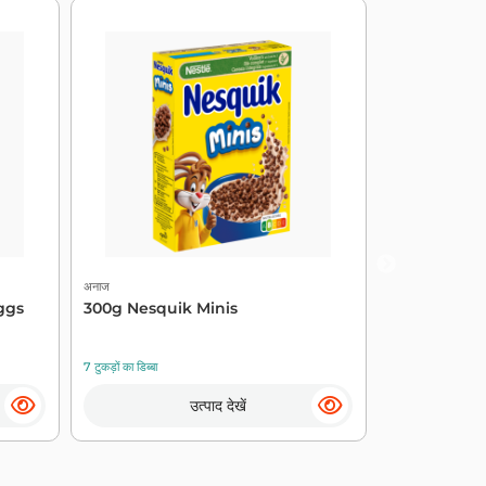
अनाज
अनाज
ggs
300g Nesquik Minis
केलॉग्स एक्स्ट्
ग्राम - K...
7 टुकड़ों का डिब्बा
8 टुकड़ों का डिब्बा
उत्पाद देखें