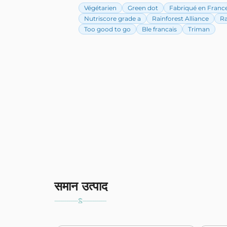
Végétarien
Green dot
Fabriqué en Franc
Nutriscore grade a
Rainforest Alliance
Ra
Too good to go
Ble francais
Triman
समान उत्पाद