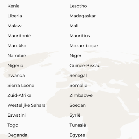
Kenia
Lesotho
Liberia
Madagaskar
Malawi
Mali
Mauritanië
Mauritius
Marokko
Mozambique
Namibië
Niger
Nigeria
Guinee-Bissau
Rwanda
Senegal
Sierra Leone
Somalië
Zuid-Afrika
Zimbabwe
Westelijke Sahara
Soedan
Eswatini
Syrië
Togo
Tunesië
Oeganda
Egypte