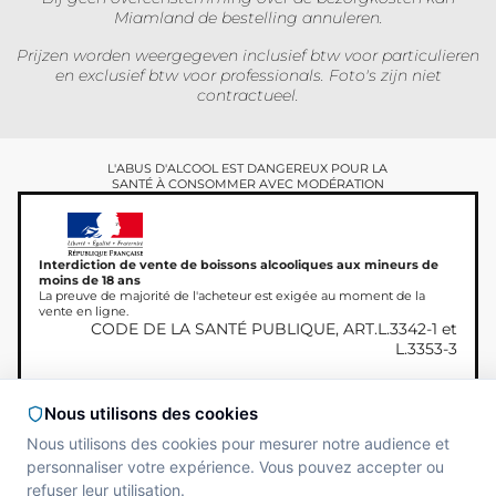
Miamland de bestelling annuleren.
Prijzen worden weergegeven inclusief btw voor particulieren
en exclusief btw voor professionals. Foto's zijn niet
contractueel.
L'ABUS D'ALCOOL EST DANGEREUX POUR LA
SANTÉ À CONSOMMER AVEC MODÉRATION
Interdiction de vente de boissons alcooliques aux mineurs de
moins de 18 ans
La preuve de majorité de l'acheteur est exigée au moment de la
vente en ligne.
CODE DE LA SANTÉ PUBLIQUE, ART.L.3342-1 et
L.3353-3
Nous utilisons des cookies
Copyright © 2026
Site réalisé par
MAADAM
Nous utilisons des cookies pour mesurer notre audience et
Miamland, Alle rechten
SOLUTIONS
personnaliser votre expérience. Vous pouvez accepter ou
voorbehouden.
refuser leur utilisation.