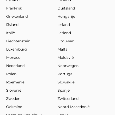
Estland
Finland
Frankrijk
Duitsland
Griekenland
Hongarije
IJsland
Ierland
Italië
Letland
Liechtenstein
Litouwen
Luxemburg
Malta
Monaco
Moldavië
Nederland
Noorwegen
Polen
Portugal
Roemenië
Slowakije
Slovenië
Spanje
Zweden
Zwitserland
Oekraïne
Noord-Macedonië