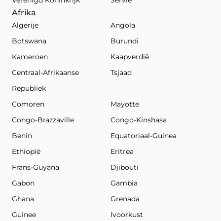
Verenigd Koninkrijk
Servië
Afrika
Algerije
Angola
Botswana
Burundi
Kameroen
Kaapverdië
Centraal-Afrikaanse
Tsjaad
Republiek
Comoren
Mayotte
Congo-Brazzaville
Congo-Kinshasa
Benin
Equatoriaal-Guinea
Ethiopië
Eritrea
Frans-Guyana
Djibouti
Gabon
Gambia
Ghana
Grenada
Guinee
Ivoorkust