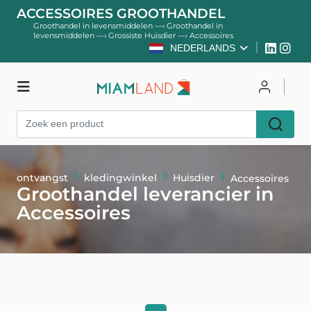
ACCESSOIRES GROOTHANDEL
Groothandel in levensmiddelen
—›
Groothandel in
levensmiddelen
—›
Grossiste Huisdier
—›
Accessoires
NEDERLANDS
kledingwinkel
Inloggen
ontvangst
kledingwinkel
Huisdier
Accessoires
Register
Groothandel leverancier in
Accessoires