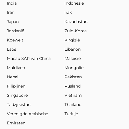
India
Indonesië
Iran
Irak
Japan
Kazachstan
Jordanië
Zuid-Korea
Koeweit
Kirgizië
Laos
Libanon
Macau SAR van China
Maleisië
Maldiven
Mongolië
Nepal
Pakistan
Filipijnen
Rusland
Singapore
Vietnam
Tadzjikistan
Thailand
Verenigde Arabische
Turkije
Emiraten