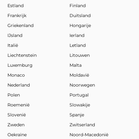
Estland
Finland
Frankrijk
Duitsland
Griekenland
Hongarije
IJsland
Ierland
Italië
Letland
Liechtenstein
Litouwen
Luxemburg
Malta
Monaco
Moldavië
Nederland
Noorwegen
Polen
Portugal
Roemenië
Slowakije
Slovenië
Spanje
Zweden
Zwitserland
Oekraïne
Noord-Macedonië