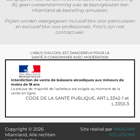
Bij geen overeenstemming over de bezorgkosten kan
Miamland de bestelling annuleren.
Prijzen worden weergegeven inclusief btw voor particulieren
en exclusief btw voor professionals. Foto's zijn niet
contractueel.
L'ABUS D'ALCOOL EST DANGEREUX POUR LA
SANTÉ À CONSOMMER AVEC MODÉRATION
Interdiction de vente de boissons alcooliques aux mineurs de
moins de 18 ans
La preuve de majorité de l'acheteur est exigée au moment de la
vente en ligne.
CODE DE LA SANTÉ PUBLIQUE, ART.L.3342-1 et
L.3353-3
Copyright © 2026
Site réalisé par
MAADAM
Miamland, Alle rechten
SOLUTIONS