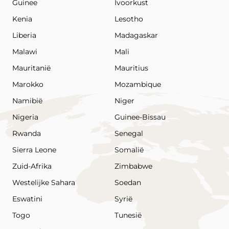
Guinee
Ivoorkust
Kenia
Lesotho
Liberia
Madagaskar
Malawi
Mali
Mauritanië
Mauritius
Marokko
Mozambique
Namibië
Niger
Nigeria
Guinee-Bissau
Rwanda
Senegal
Sierra Leone
Somalië
Zuid-Afrika
Zimbabwe
Westelijke Sahara
Soedan
Eswatini
Syrië
Togo
Tunesië