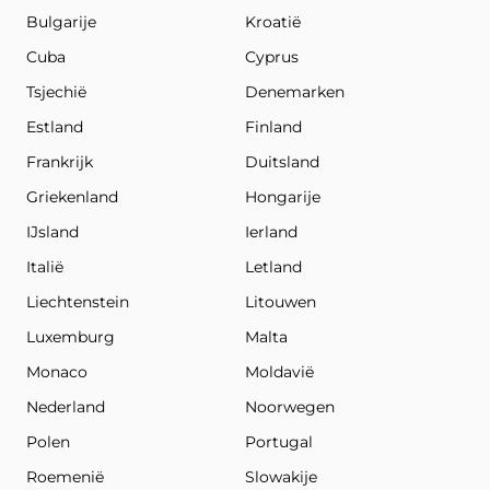
Bulgarije
Kroatië
Cuba
Cyprus
Tsjechië
Denemarken
Estland
Finland
Frankrijk
Duitsland
Griekenland
Hongarije
IJsland
Ierland
Italië
Letland
Liechtenstein
Litouwen
Luxemburg
Malta
Monaco
Moldavië
Nederland
Noorwegen
Polen
Portugal
Roemenië
Slowakije