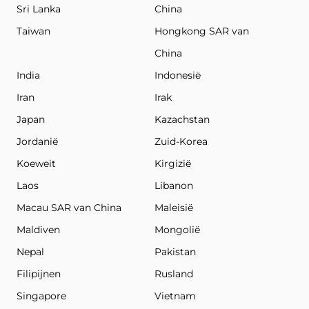
Sri Lanka
China
Taiwan
Hongkong SAR van
China
India
Indonesië
Iran
Irak
Japan
Kazachstan
Jordanië
Zuid-Korea
Koeweit
Kirgizië
Laos
Libanon
Macau SAR van China
Maleisië
Maldiven
Mongolië
Nepal
Pakistan
Filipijnen
Rusland
Singapore
Vietnam