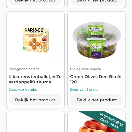
Bekijk het product
Bekijk het product
Biologische horeca
Biologische horeca
KikkererwtenballetjesZoete
Green Olives Den Bio Ail
aardappelKurkuma
120
180g - HA...
Doos van 4 stuks
Doos van 8 stuks
Bekijk het product
Bekijk het product
Prijsverlaging
deze week