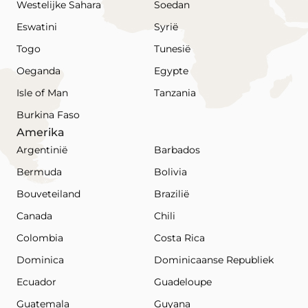
Westelijke Sahara
Soedan
Eswatini
Syrië
Togo
Tunesië
Oeganda
Egypte
Isle of Man
Tanzania
Burkina Faso
Amerika
Argentinië
Barbados
Bermuda
Bolivia
Bouveteiland
Brazilië
Canada
Chili
Colombia
Costa Rica
Dominica
Dominicaanse Republiek
Ecuador
Guadeloupe
Guatemala
Guyana