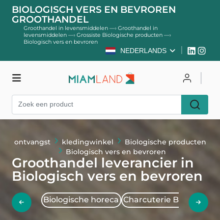
BIOLOGISCH VERS EN BEVROREN
GROOTHANDEL
Groothandel in levensmiddelen
—›
Groothandel in
levensmiddelen
—›
Grossiste Biologische producten
—›
Biologisch vers en bevroren
NEDERLANDS
kledingwinkel
Inloggen
Register
ontvangst
kledingwinkel
Biologische producten
Biologisch vers en bevroren
Groothandel leverancier in
Biologisch vers en bevroren
Biologische horeca
Charcuterie Bio