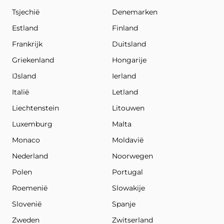
Tsjechië
Denemarken
Estland
Finland
Frankrijk
Duitsland
Griekenland
Hongarije
IJsland
Ierland
Italië
Letland
Liechtenstein
Litouwen
Luxemburg
Malta
Monaco
Moldavië
Nederland
Noorwegen
Polen
Portugal
Roemenië
Slowakije
Slovenië
Spanje
Zweden
Zwitserland