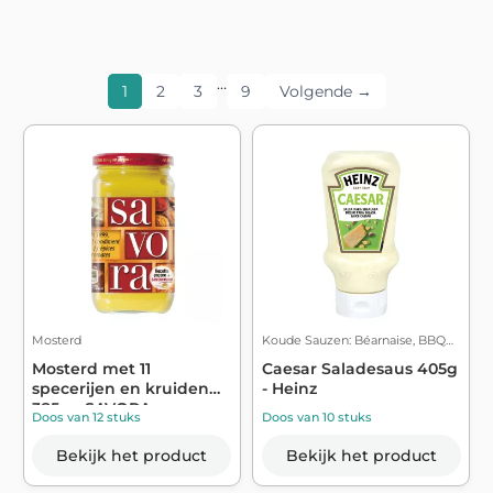
…
1
2
3
9
Volgende →
Mosterd
Koude Sauzen: Béarnaise, BBQ…
Mosterd met 11
Caesar Saladesaus 405g
specerijen en kruiden
- Heinz
385g - SAVORA
Doos van 12 stuks
Doos van 10 stuks
Bekijk het product
Bekijk het product