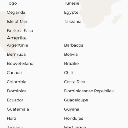
Togo
Tunesië
Oeganda
Egypte
Isle of Man
Tanzania
Burkina Faso
Amerika
Argentinië
Barbados
Bermuda
Bolivia
Bouveteiland
Brazilië
Canada
Chili
Colombia
Costa Rica
Dominica
Dominicaanse Republiek
Ecuador
Guadeloupe
Guatemala
Guyana
Haïti
Honduras
Jamaica
Martinique