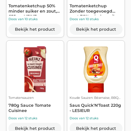
Tomatenketchup 50%
Tomatenketchup
minder suiker en zout,
Zonder toegevoegd
625 g - HEINZ
zout 70% minder suik...
Doos van 10 stuks
Doos van 10 stuks
Bekijk het product
Bekijk het product
Tomatensauzen
Koude Sauzen: Béarnaise, BBQ…
780g Sauce Tomate
Saus Quick'N'Toast 220g
Cuisinee
- LESIEUR
Doos van 12 stuks
Doos van 12 stuks
Bekijk het product
Bekijk het product