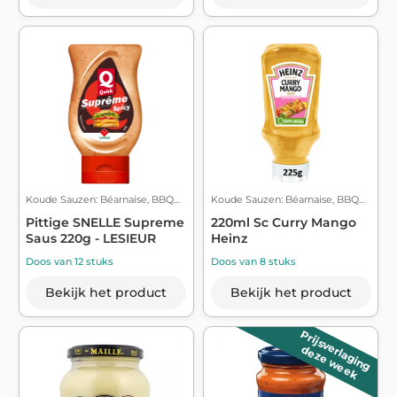
Koude Sauzen: Béarnaise, BBQ…
Koude Sauzen: Béarnaise, BBQ…
Pittige SNELLE Supreme
220ml Sc Curry Mango
Saus 220g - LESIEUR
Heinz
Doos van 12 stuks
Doos van 8 stuks
Bekijk het product
Bekijk het product
Prijsverlaging
deze week