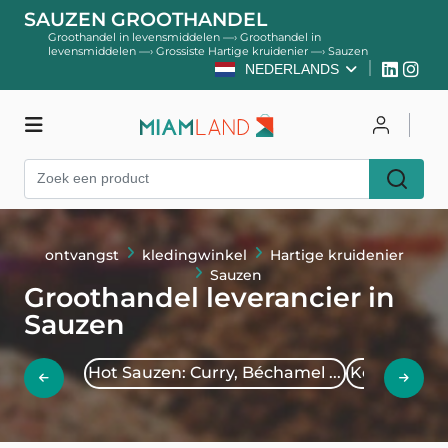
SAUZEN GROOTHANDEL
Groothandel in levensmiddelen
—›
Groothandel in
levensmiddelen
—›
Grossiste Hartige kruidenier
—›
Sauzen
NEDERLANDS
kledingwinkel
Inloggen
ontvangst
kledingwinkel
Hartige kruidenier
Register
Sauzen
Groothandel leverancier in
Sauzen
Hot Sauzen: Curry, Béchamel ...
Ketchup, M