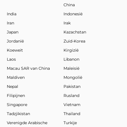
China
India
Indonesië
Iran
Irak
Japan
Kazachstan
Jordanië
Zuid-Korea
Koeweit
Kirgizië
Laos
Libanon
Macau SAR van China
Maleisië
Maldiven
Mongolië
Nepal
Pakistan
Filipijnen
Rusland
Singapore
Vietnam
Tadzjikistan
Thailand
Verenigde Arabische
Turkije