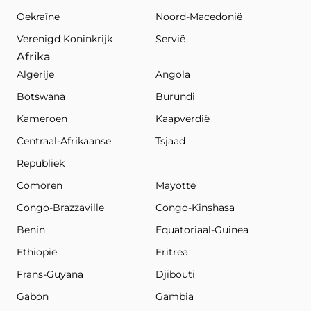
Oekraïne
Noord-Macedonië
Verenigd Koninkrijk
Servië
Afrika
Algerije
Angola
Botswana
Burundi
Kameroen
Kaapverdië
Centraal-Afrikaanse
Tsjaad
Republiek
Comoren
Mayotte
Congo-Brazzaville
Congo-Kinshasa
Benin
Equatoriaal-Guinea
Ethiopië
Eritrea
Frans-Guyana
Djibouti
Gabon
Gambia