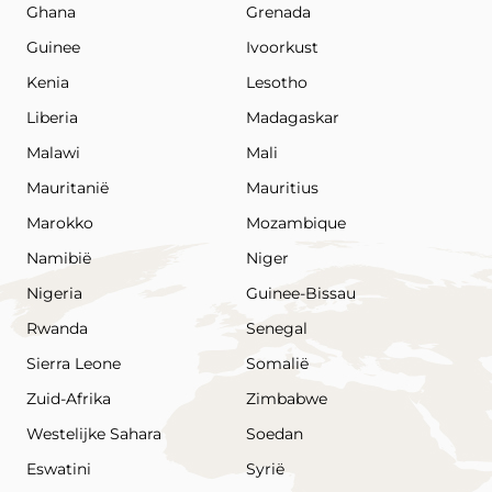
Ghana
Grenada
Guinee
Ivoorkust
Kenia
Lesotho
Liberia
Madagaskar
Malawi
Mali
Mauritanië
Mauritius
Marokko
Mozambique
Namibië
Niger
Nigeria
Guinee-Bissau
Rwanda
Senegal
Sierra Leone
Somalië
Zuid-Afrika
Zimbabwe
Westelijke Sahara
Soedan
Eswatini
Syrië