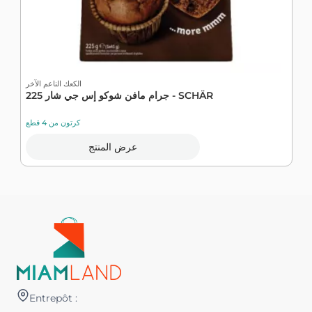
خر
الكعك الناعم الآخر
225 جرام مافن شوكو إس جي شار - SCHÄR
كرتون من 4 قطع
عرض المنتج
Entrepôt :