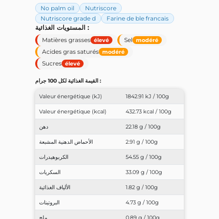
No palm oil
Nutriscore
Nutriscore grade d
Farine de ble francais
المستويات الغذائية :
Matières grasses
Sel
élevé
modéré
Acides gras saturés
modéré
Sucres
élevé
القيمة الغذائية لكل 100 جرام :
Valeur énergétique (kJ)
1842.91 kJ / 100g
Valeur énergétique (kcal)
432.73 kcal / 100g
22.18 g / 100g
دهن
2.91 g / 100g
الأحماض الدهنية المشبعة
54.55 g / 100g
الكربوهيدرات
33.09 g / 100g
السكريات
1.82 g / 100g
الألياف الغذائية
4.73 g / 100g
البروتينات
0.89 g / 100g
ملح