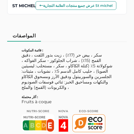
ST MICHEL
عرض جميع منتجات العلامة التجارية St michel
المواصفات
قائمة المكونات :
سكر ، بيض حر (17٪) ، زيت بذور اللفت ، دقيق
القمح (15٪) ، شراب الجلوكوز - سكر الفواكه ،
شوكولاتة 5٪ (كتلة الكاكاو ، سكر ، مستحلب: ليسيثين
الصويا) ، حليب كامل الدسم 5٪ ، نشويات ، مثبتات:
الجلسرين والسوربيتول ودقيق الأرز ومسحوق الكاكاو
والنكهات ومساحيق الخبز: ثنائي فوسفات الصوديوم
والكربونات (القمح) والملح ،
آثار محتملة :
Fruits à coque
NUTRI-SCORE
NOVA
ECO-SCORE