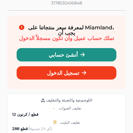
3178530416848
لمعرفة سعر منتجاتنا على Miamland،
يجب أن
تملك حساب عميل وأن تكون مسجلاً الدخول
أنشئ حسابي
تسجيل الدخول
اللوجستية والتعبئة والتغليف
تغليف العبوات
12 قطع / كرتون
تغليف البليت
(أي 24 صندوقاً)
288 قطع