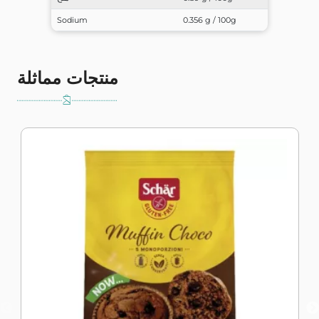
Sodium
0.356 g / 100g
منتجات مماثلة