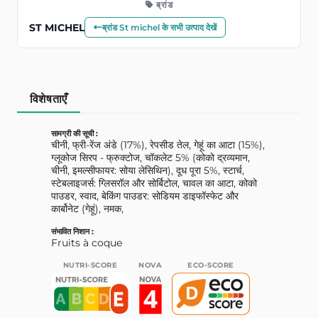
ब्रांड
ST MICHEL
ब्रांड St michel के सभी उत्पाद देखें
विशेषताएँ
सामग्री की सूची :
चीनी, फ्री-रेंज अंडे (17%), रेपसीड तेल, गेहूं का आटा (15%),
ग्लूकोज सिरप - फ्रुक्टोज, चॉकलेट 5% (कोको द्रव्यमान,
चीनी, इमल्सीफायर: सोया लेसिथिन), दूध पूरा 5%, स्टार्च,
स्टेबलाइजर्स: ग्लिसरॉल और सोर्बिटोल, चावल का आटा, कोको
पाउडर, स्वाद, बेकिंग पाउडर: सोडियम डाइफॉस्फेट और
कार्बोनेट (गेहूं), नमक,
संभावित निशान :
Fruits à coque
NUTRI-SCORE
NOVA
ECO-SCORE