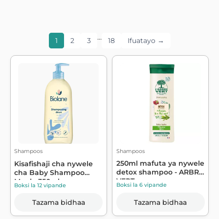
…
1
2
3
18
Ifuatayo →
Shampoos
Shampoos
250ml mafuta ya nywele
Kisafishaji cha nywele
detox shampoo - ARBRE
cha Baby Shampoo
VERT
Mpole 350ml -...
Boksi la 6 vipande
Boksi la 12 vipande
Tazama bidhaa
Tazama bidhaa