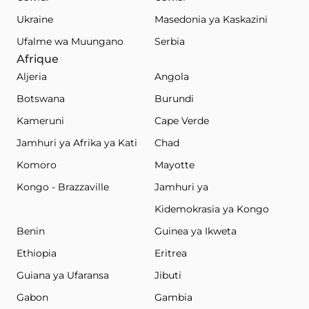
Ukraine
Masedonia ya Kaskazini
Ufalme wa Muungano
Serbia
Afrique
Aljeria
Angola
Botswana
Burundi
Kameruni
Cape Verde
Jamhuri ya Afrika ya Kati
Chad
Komoro
Mayotte
Kongo - Brazzaville
Jamhuri ya
Kidemokrasia ya Kongo
Benin
Guinea ya Ikweta
Ethiopia
Eritrea
Guiana ya Ufaransa
Jibuti
Gabon
Gambia