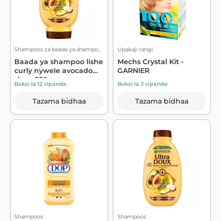
Shampoos za baada ya shampo...
Upakaji rangi
Baada ya shampoo lishe
Mechs Crystal Kit -
curly nywele avocado
GARNIER
shea, 250...
Boksi la 12 vipande
Boksi la 3 vipande
Tazama bidhaa
Tazama bidhaa
Shampoos
Shampoos