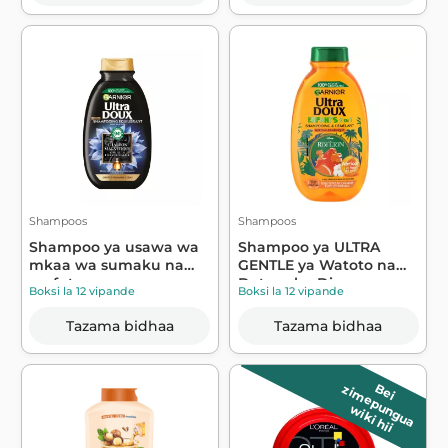
Shampoos
Shampoos
Shampoo ya usawa wa
Shampoo ya ULTRA
mkaa wa sumaku na
GENTLE ya Watoto na
mafuta ya maua ...
Detangler Disney...
Boksi la 12 vipande
Boksi la 12 vipande
Tazama bidhaa
Tazama bidhaa
B
e
i
z
im
e
p
u
n
g
u
a
wiki hii