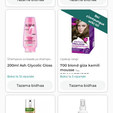
B
e
i
z
im
e
p
u
n
g
u
a
wiki hii
Shampoos za baada ya shampo...
Upakaji rangi
200ml Ash Glycolic Gloss
700 blond giza kamili
mousse -
SCHWARZKOPF
Boksi la 12 vipande
Boksi la 3 vipande
Tazama bidhaa
Tazama bidhaa