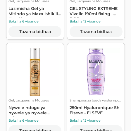
Gel, Lacquers na Mousses
Gel, Lacquers na Mousses
Lazimisha Gel ya
GEL STYLING EXTREME
Mitindo ya Maxx Ishikilie
Vivelle 190ml fixing -
Kwa Nguvu ...
DOP
Boksi la 6 vipande
Boksi la 12 vipande
Tazama bidhaa
Tazama bidhaa
Gel, Lacquers na Mousses
Shampoos za baada ya shampo...
Nywele ndogo ya
250ml Hyaluronique Sh
nywele ya nywele
Elseve - ELSEVE
ndogo na nguvu ya ma...
Boksi la 6 vipande
Boksi la 12 vipande
Tazama bidhaa
Tazama bidhaa