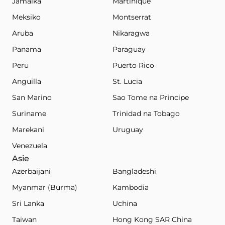
Jamaika
Martinique
Meksiko
Montserrat
Aruba
Nikaragwa
Panama
Paraguay
Peru
Puerto Rico
Anguilla
St. Lucia
San Marino
Sao Tome na Principe
Suriname
Trinidad na Tobago
Marekani
Uruguay
Venezuela
Asie
Azerbaijani
Bangladeshi
Myanmar (Burma)
Kambodia
Sri Lanka
Uchina
Taiwan
Hong Kong SAR China