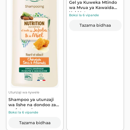
Gel ya Kuweka Mtindo
wa Mvua ya Kawaida
Hold Intense ...
Boksi la 6 vipande
Tazama bidhaa
Utunzaji wa nywele
Shampoo ya utunzaji
wa lishe na dondoo za
mafuta ya j...
Boksi la 6 vipande
Tazama bidhaa