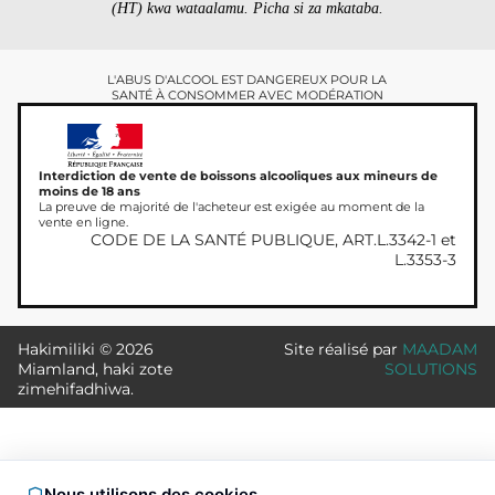
(HT) kwa wataalamu. Picha si za mkataba.
L'ABUS D'ALCOOL EST DANGEREUX POUR LA
SANTÉ À CONSOMMER AVEC MODÉRATION
Interdiction de vente de boissons alcooliques aux mineurs de
moins de 18 ans
La preuve de majorité de l'acheteur est exigée au moment de la
vente en ligne.
CODE DE LA SANTÉ PUBLIQUE, ART.L.3342-1 et
L.3353-3
Hakimiliki © 2026
Site réalisé par
MAADAM
Miamland, haki zote
SOLUTIONS
zimehifadhiwa.
Nous utilisons des cookies