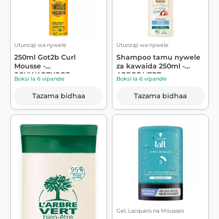
Utunzaji wa nywele
Utunzaji wa nywele
250ml Got2b Curl
Shampoo tamu nywele
Mousse -
za kawaida 250ml -
SCHWARZKOPF
ARBRE VERT
Boksi la 6 vipande
Boksi la 6 vipande
Tazama bidhaa
Tazama bidhaa
Gel, Lacquers na Mousses