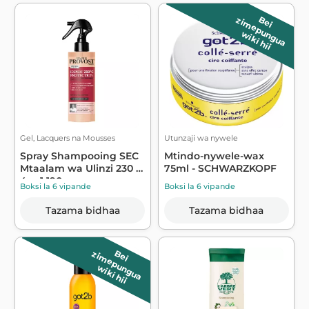
B
e
i
z
im
e
p
u
n
g
u
a
wiki hii
Gel, Lacquers na Mousses
Utunzaji wa nywele
Spray Shampooing SEC
Mtindo-nywele-wax
Mtaalam wa Ulinzi 230 °
75ml - SCHWARZKOPF
4en1 190...
Boksi la 6 vipande
Boksi la 6 vipande
Tazama bidhaa
Tazama bidhaa
B
e
i
z
im
e
p
u
n
g
u
a
wiki hii