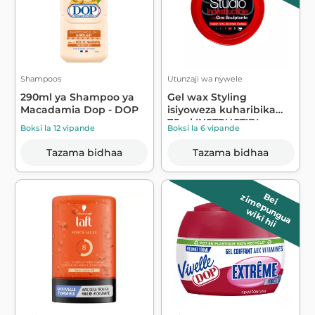
Shampoos
Utunzaji wa nywele
290ml ya Shampoo ya
Gel wax Styling
Macadamia Dop - DOP
isiyoweza kuharibika
75ml INSTRUCTIBL...
Boksi la 12 vipande
Boksi la 6 vipande
Tazama bidhaa
Tazama bidhaa
B
e
i
z
im
e
p
u
n
g
u
a
wiki hii