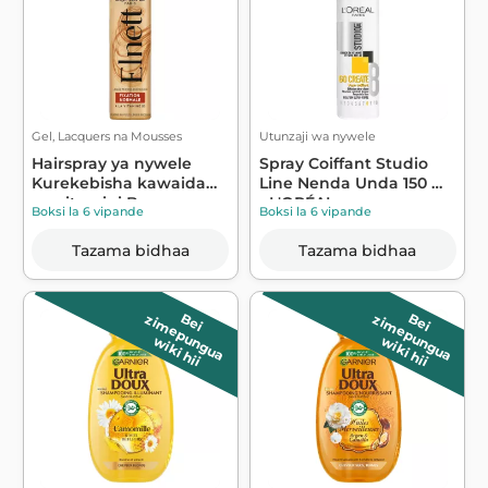
Gel, Lacquers na Mousses
Utunzaji wa nywele
Hairspray ya nywele
Spray Coiffant Studio
Kurekebisha kawaida
Line Nenda Unda 150 ml
na vitamini B...
- L'ORÉAL
Boksi la 6 vipande
Boksi la 6 vipande
Tazama bidhaa
Tazama bidhaa
B
e
i
z
im
e
p
u
n
g
u
a
B
e
i
z
im
e
p
u
n
g
u
a
wiki hii
wiki hii