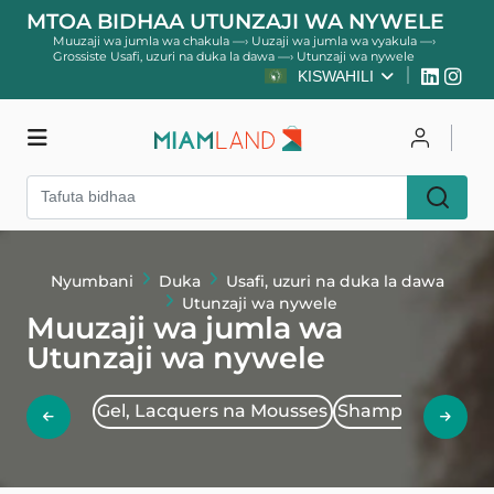
MTOA BIDHAA UTUNZAJI WA NYWELE
Muuzaji wa jumla wa chakula
—›
Uuzaji wa jumla wa vyakula
—›
Grossiste Usafi, uzuri na duka la dawa
—›
Utunzaji wa nywele
KISWAHILI
Duka
Unganisha
Nyumbani
Duka
Usafi, uzuri na duka la dawa
Jisajili
Utunzaji wa nywele
Muuzaji wa jumla wa
Utunzaji wa nywele
Gel, Lacquers na Mousses
Shampoos
Sham