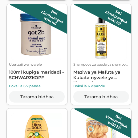
B
e
i
z
im
e
p
u
n
g
u
a
B
e
i
z
im
e
p
u
n
g
u
a
wiki hii
wiki hii
Utunzaji wa nywele
Shampoos za baada ya shampo...
100ml kupiga maridadi -
Maziwa ya Mafuta ya
SCHWARZKOPF
Kukata nywele ya
Thamani yanaonye...
Boksi la 6 vipande
Boksi la 6 vipande
Tazama bidhaa
Tazama bidhaa
B
e
i
z
im
e
p
u
n
g
u
a
wiki hii