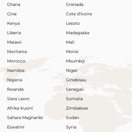
Ghana
Grenada
Gine
Cote d’Ivoire
Kenya
Lesoto
Liberia
Madagaska
Malawi
Mali
Moritania
Morisi
Morocco
Msumbiji
Namibia
Niger
Nigeria
Ginebisau
Rwanda
Senegali
Siera Leoni
Somalia
Afrika Kusini
Zimbabwe
Sahara Magharibi
Sudan
Eswatini
Syria