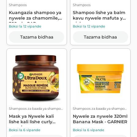
Shampoos
Shampoos
Kuangazia shampoo ya
Shampoo lishe ya balm
nywele za chamomile,
kavu nywele mafuta ya
300ml - GAR...
ajabu arg...
Boksi la 12 vipande
Boksi la 12 vipande
Tazama bidhaa
Tazama bidhaa
Shampoos za baada ya shampo...
Shampoos za baada ya shampo...
Mask ya Nywele kali
Nywele za nywele 320ml
lishe kali lishe curly
Banana Mask - GARNIER
nywele avo...
Boksi la 6 vipande
Boksi la 6 vipande