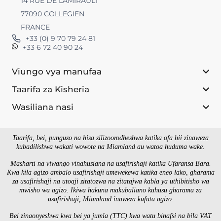
14 RUE DE LAMIRAULT
77090 COLLEGIEN
FRANCE
+33 (0) 9 70 79 24 81
+33 6 72 40 90 24
Viungo vya manufaa
Taarifa za Kisheria
Wasiliana nasi
Taarifa, bei, punguzo na hisa zilizoorodheshwa katika ofa hii zinaweza
kubadilishwa wakati wowote na Miamland au watoa huduma wake.
Masharti na viwango vinahusiana na usafirishaji katika Ufaransa Bara.
Kwa kila agizo ambalo usafirishaji umewekewa katika eneo lako, gharama
za usafirishaji na utoaji zitatozwa na zitatajwa kabla ya uthibitisho wa
mwisho wa agizo. Ikiwa hakuna makubaliano kuhusu gharama za
usafirishaji, Miamland inaweza kufuta agizo.
Bei zinaonyeshwa kwa bei ya jumla (TTC) kwa watu binafsi na bila VAT