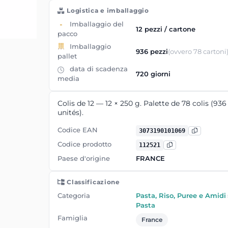
Logistica e imballaggio
Imballaggio del
12 pezzi / cartone
pacco
Imballaggio
936 pezzi
(ovvero 78 cartoni
pallet
data di scadenza
720 giorni
media
Colis de 12 — 12 × 250 g. Palette de 78 colis (936
unités).
Codice EAN
3073190101069
Codice prodotto
112521
Paese d'origine
FRANCE
Classificazione
Categoria
Pasta, Riso, Puree e Amidi
Pasta
Famiglia
France