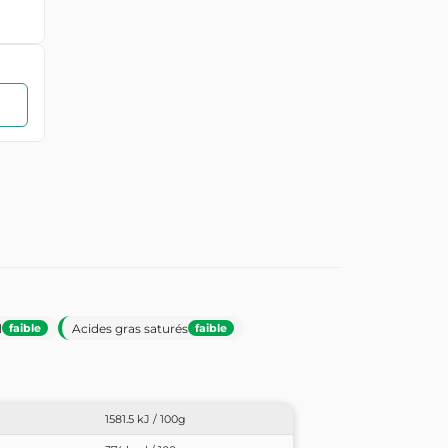
l
Acides gras saturés
faible
faible
1581.5 kJ / 100g