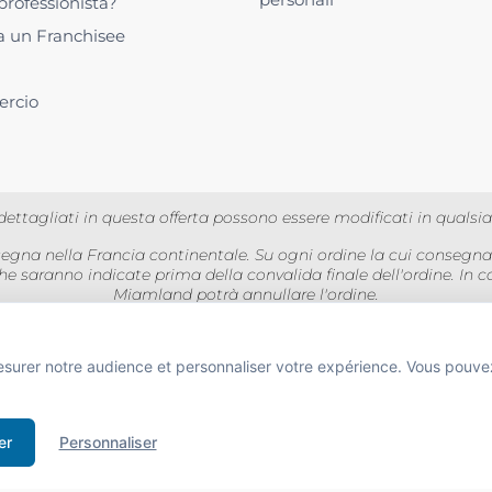
professionista?
a un Franchisee
rcio
rte dettagliati in questa offerta possono essere modificati in qual
nsegna nella Francia continentale. Su ogni ordine la cui consegn
he saranno indicate prima della convalida finale dell'ordine. In 
Miamland potrà annullare l'ordine.
VA inclusa per i privati ​​e IVA esclusa per i professionisti. Le im
esurer notre audience et personnaliser votre expérience. Vous pouve
BUS D'ALCOOL EST DANGEREUX POUR LA SANTÉ À CONSOMMER AVEC MODÉRA
 de boissons alcooliques aux mineurs de moins de 18 ans
er
Personnaliser
e l'acheteur est exigée au moment de la vente en ligne.
CODE DE LA