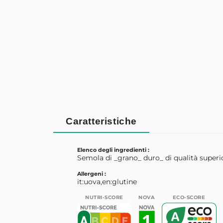
Caratteristiche
Elenco degli ingredienti :
Semola di _grano_ duro_ di qualità superio
Allergeni :
it:uova,en:glutine
NUTRI-SCORE
NOVA
ECO-SCORE