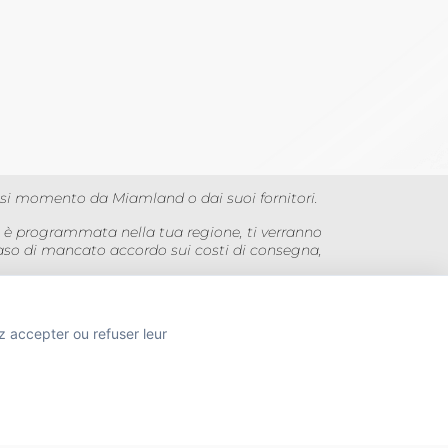
siasi momento da Miamland o dai suoi fornitori.
a è programmata nella tua regione, ti verranno
caso di mancato accordo sui costi di consegna,
magini non sono contrattuali.
z accepter ou refuser leur
TION
 SANTÉ PUBLIQUE, ART.L.3342-1 et L.3353-3