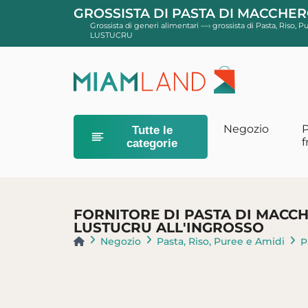
GROSSISTA DI PASTA DI MACCHER
Grossista di generi alimentari
—›
grossista di Pasta, Riso, 
LUSTUCRU
Negozio
P
Tutte le
f
categorie
Cibo per bam
Cereali in pol
FORNITORE DI PASTA DI MACCH
Pasto per ba
LUSTUCRU ALL'INGROSSO
Negozio
Pasta, Riso, Puree e Amidi
P
Pannolini pe
Dimensione 2 
Pannolini tagl
Taglia 5 e più 