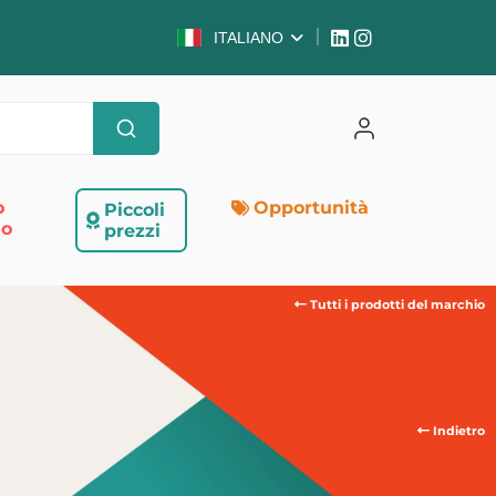
ITALIANO
o
Opportunità
Piccoli
so
prezzi
Tutti i prodotti del marchio
Indietro