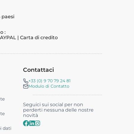
 paesi
o :
PAYPAL | Carta di credito
Contattaci
+33 (0) 9 70 79 24 81
Modulo di Contatto
nte
Seguici sui social per non
perderti nessuna delle nostre
nte
novità
i dati