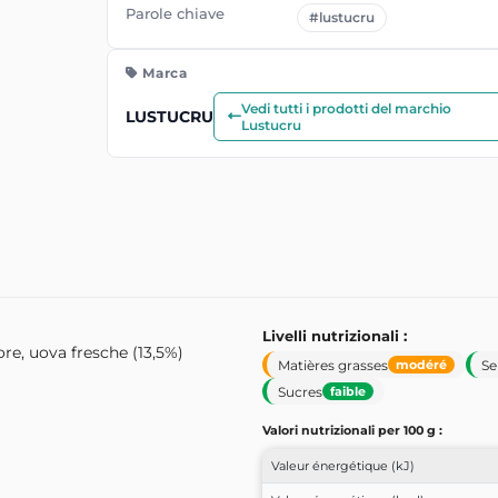
Parole chiave
#lustucru
Marca
Vedi tutti i prodotti del marchio
LUSTUCRU
Lustucru
Livelli nutrizionali :
re, uova fresche (13,5%)
Matières grasses
Se
modéré
Sucres
faible
Valori nutrizionali per 100 g :
Valeur énergétique (kJ)