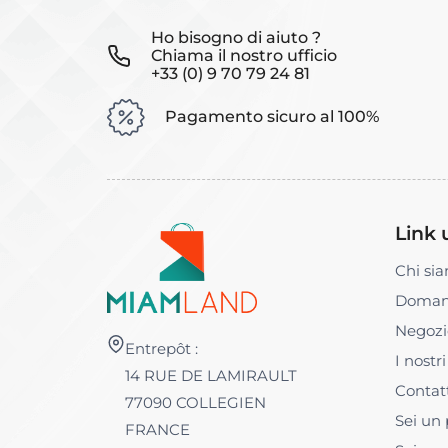
Ho bisogno di aiuto ?
Chiama il nostro ufficio
+33 (0) 9 70 79 24 81
Pagamento sicuro al 100%
Link u
Chi si
Domand
Negozi
Entrepôt :
I nostr
14 RUE DE LAMIRAULT
Contat
77090 COLLEGIEN
Sei un 
FRANCE