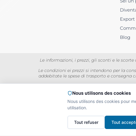
Sei un 
Divent
Export
Comme
Blog
Le informazioni, i prezzi, gli sconti e le sco
Le condizioni ei prezzi si intendono per la co
addebitate le spese di trasporto e consegna c
I prezzi sono visualizzati I
Nous utilisons des cookies
Nous utilisons des cookies pour m
utilisation.
L'A
Interdiction de vente
Tout refuser
Tout accept
La preuve de majorité d