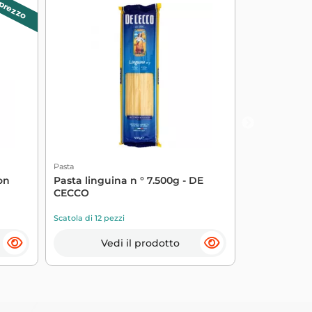
 prezzo
Pasta
Pasta
con
Pasta linguina n ° 7.500g - DE
Pasta Alsaz
CECCO
All'uovo 25
Scatola di 12 pezzi
Scatola di 20 p
Vedi il prodotto
Ve