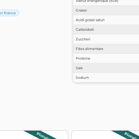
Valeur énergétique (kcal)
Grasso
en france
Acidi grassi saturi
Carboidrati
Zuccheri
Fibra alimentare
Proteine
Sale
Sodium