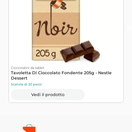
Cioccolatini da tablet
C
Tavoletta Di Cioccolato Fondente 205g - Nestle
P
Dessert
C
Scatola di 20 pezzi
S
Vedi il prodotto