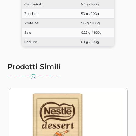
Carboidrati
52 g / 100g
Zuccheri
50 g / 100g
Proteine
5.6 g / 100g
Sale
0.25 g / 100g
Sodium
0.1 g / 100g
Prodotti Simili