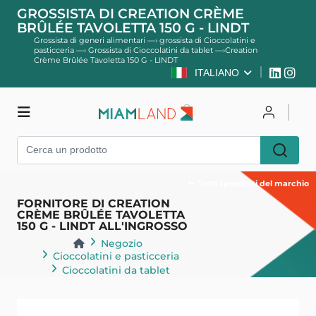
GROSSISTA DI CREATION CRÈME
BRÛLÉE TAVOLETTA 150 G - LINDT
Grossista di generi alimentari
—›
grossista di Cioccolatini e
pasticceria
—›
Grossista di Cioccolatini da tablet
—›
Creation
Crème Brûlée Tavoletta 150 G - LINDT
ITALIANO
Negozio
Per accedere
Registro
Tutti i prodotti del marchio
FORNITORE DI CREATION
CRÈME BRÛLÉE TAVOLETTA
150 G - LINDT ALL'INGROSSO
Negozio
Cioccolatini e pasticceria
Cioccolatini da tablet
Indietro