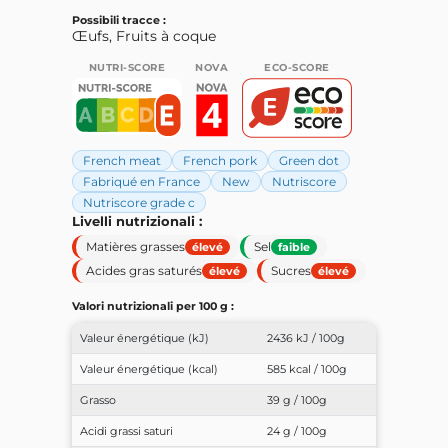
Possibili tracce :
Œufs, Fruits à coque
NUTRI-SCORE
NOVA
ECO-SCORE
French meat
French pork
Green dot
Fabriqué en France
New
Nutriscore
Nutriscore grade c
Livelli nutrizionali :
Matières grasses
Sel
élevé
faible
Acides gras saturés
Sucres
élevé
élevé
Valori nutrizionali per 100 g :
Valeur énergétique (kJ)
2436 kJ / 100g
Valeur énergétique (kcal)
585 kcal / 100g
Grasso
39 g / 100g
Acidi grassi saturi
24 g / 100g