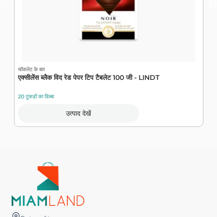
चॉकलेट के बार
चॉ
एक्सीलेंस ब्लैक विद रेड पेपर टिप टैबलेट 100 जी - LINDT
स
20 टुकड़ों का डिब्बा
10
उत्पाद देखें