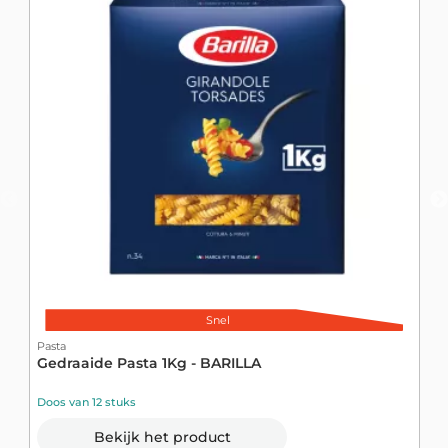
Snel
P
G
Pasta
Gedraaide Pasta 1Kg - BARILLA
D
Doos van 12 stuks
Bekijk het product