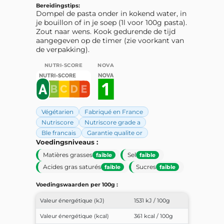
Bereidingstips:
Dompel de pasta onder in kokend water, in
je bouillon of in je soep (1l voor 100g pasta).
Zout naar wens. Kook gedurende de tijd
aangegeven op de timer (zie voorkant van
de verpakking).
NUTRI-SCORE
NOVA
Végétarien
Fabriqué en France
Nutriscore
Nutriscore grade a
Ble francais
Garantie qualite or
Voedingsniveaus :
Matières grasses
Sel
faible
faible
Acides gras saturés
Sucres
faible
faible
Voedingswaarden per 100g :
Valeur énergétique (kJ)
1531 kJ / 100g
Valeur énergétique (kcal)
361 kcal / 100g