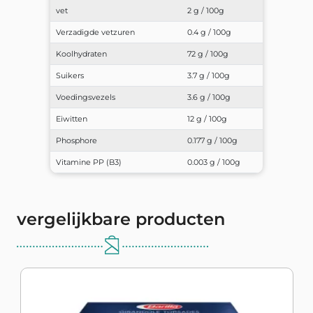
vet
2 g / 100g
Verzadigde vetzuren
0.4 g / 100g
Koolhydraten
72 g / 100g
Suikers
3.7 g / 100g
Voedingsvezels
3.6 g / 100g
Eiwitten
12 g / 100g
Phosphore
0.177 g / 100g
Vitamine PP (B3)
0.003 g / 100g
vergelijkbare producten