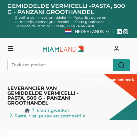
GEMIDDELDE VERMICELLI -PASTA, 500
G - PANZANI GROOTHANDEL
Groothandel in levensmiddelen
—›
Pasta, rijst, puree en
zetmeelrijk voedsel groothandel
—›
Pasta groothandel
—›
Gemiddelde vermicelli -pasta, 500 g - PANZANI
NEDERLANDS
kledingwinkel
Inloggen
Register
Alle producten van het merk
LEVERANCIER VAN
GEMIDDELDE VERMICELLI -
PASTA, 500 G - PANZANI
GROOTHANDEL
kledingwinkel
Pasta, rijst, puree en zetmeelrijk
voedsel
Pasta
Terug