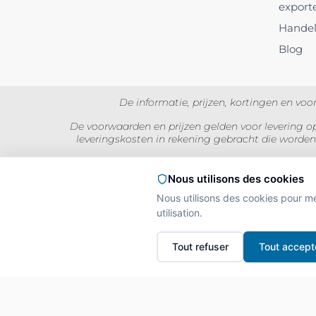
export
Hande
Blog
De informatie, prijzen, kortingen en v
De voorwaarden en prijzen gelden voor levering op
leveringskosten in rekening gebracht die worden
Prijzen worden weergegeven inc
Nous utilisons des cookies
Nous utilisons des cookies pour m
utilisation.
L'A
Interdiction de vente
Tout refuser
Tout accept
La preuve de majorité d