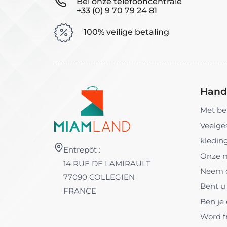
Bel onze telefooncentrale
+33 (0) 9 70 79 24 81
100% veilige betaling
Handi
Met be
Veelge
kledin
Entrepôt :
Onze 
14 RUE DE LAMIRAULT
Neem c
77090 COLLEGIEN
Bent u 
FRANCE
Ben je
Word f