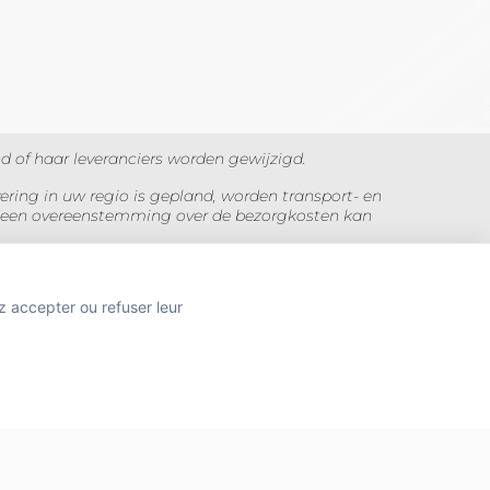
 of haar leveranciers worden gewijzigd.
ering in uw regio is gepland, worden transport- en
ij geen overeenstemming over de bezorgkosten kan
 Foto's zijn niet contractueel.
z accepter ou refuser leur
TION
 SANTÉ PUBLIQUE, ART.L.3342-1 et L.3353-3