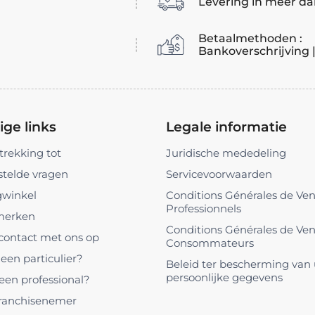
Levering in meer da
Betaalmethoden :
Bankoverschrijving 
ge links
Legale informatie
trekking tot
Juridische mededeling
stelde vragen
Servicevoorwaarden
gwinkel
Conditions Générales de Ve
Professionnels
merken
Conditions Générales de Ve
ontact met ons op
Consommateurs
een particulier?
Beleid ter bescherming van
persoonlijke gegevens
 een professional?
ranchisenemer