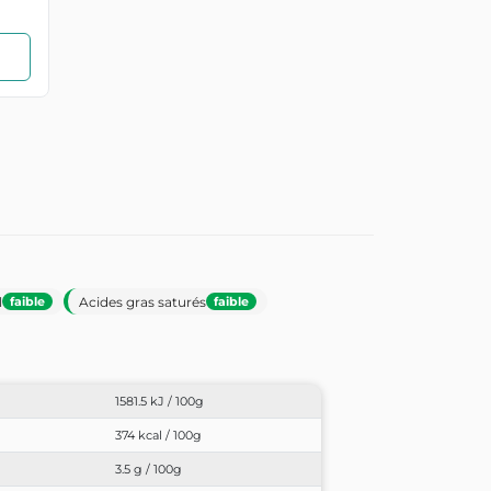
l
Acides gras saturés
faible
faible
1581.5 kJ / 100g
374 kcal / 100g
3.5 g / 100g