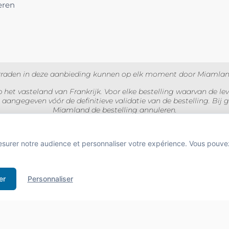
eren
l
oorraden in deze aanbieding kunnen op elk moment door Miamland
 het vasteland van Frankrijk. Voor elke bestelling waarvan de lev
 aangegeven vóór de definitieve validatie van de bestelling. B
Miamland de bestelling annuleren.
lusief btw voor particulieren en exclusief btw voor professionals.
esurer notre audience et personnaliser votre expérience. Vous pouve
BUS D'ALCOOL EST DANGEREUX POUR LA SANTÉ À CONSOMMER AVEC MODÉRA
 de boissons alcooliques aux mineurs de moins de 18 ans
er
Personnaliser
e l'acheteur est exigée au moment de la vente en ligne.
CODE DE LA