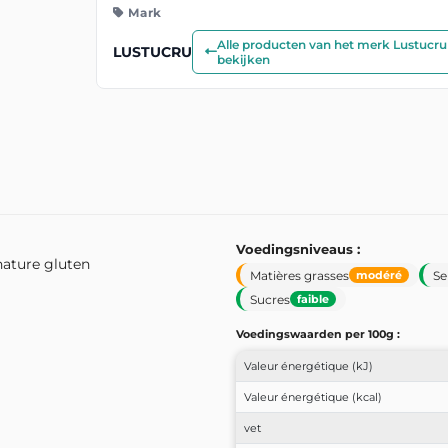
Mark
Alle producten van het merk Lustucru
LUSTUCRU
bekijken
Voedingsniveaus :
nature gluten
Matières grasses
Se
modéré
Sucres
faible
Voedingswaarden per 100g :
Valeur énergétique (kJ)
Valeur énergétique (kcal)
vet