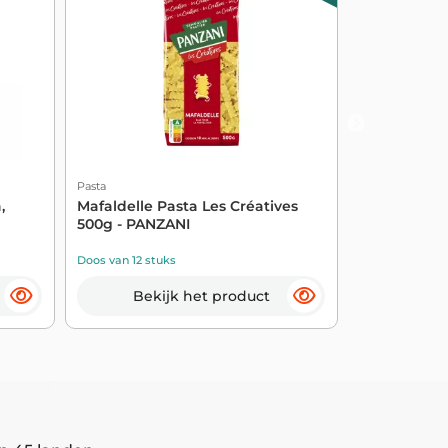
Pasta
Pasta
,
Mafaldelle Pasta Les Créatives
500 g Bronz
500g - PANZANI
Doos van 12 stuks
Doos van 24 st
Bekijk het product
Beki