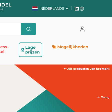
NDEL
NEDERLANDS
met
ess-
Mogelijkheden
Lage
el
prijzen
Alle producten van het merk
Terug