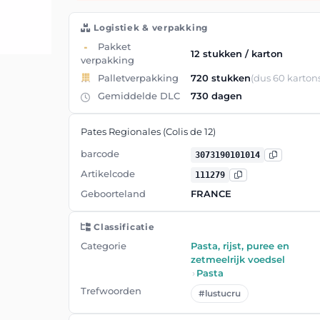
Logistiek & verpakking
Pakket
12 stukken / karton
verpakking
Palletverpakking
720 stukken
(dus 60 karton
Gemiddelde DLC
730 dagen
Pates Regionales (Colis de 12)
barcode
3073190101014
Artikelcode
111279
Geboorteland
FRANCE
Classificatie
Categorie
Pasta, rijst, puree en
zetmeelrijk voedsel
›
Pasta
Trefwoorden
#lustucru